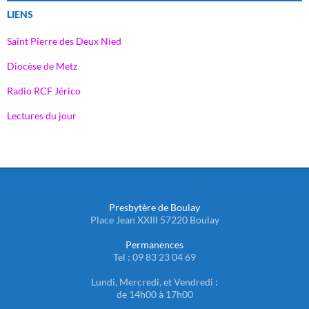
LIENS
Saint Pierre des Deux Nied
Diocèse de Metz
Radio RCF Jérico
Lectures du jour
Presbytère de Boulay
Place Jean XXIII 57220 Boulay
Permanences
Tel : 09 83 23 04 69
Lundi, Mercredi, et Vendredi :
de 14h00 à 17h00