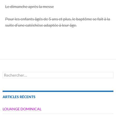
Le dimanche après la messe
Pour les enfants âgés de 5 ans et plus, le baptême se fait à la
suite d’une catéchèse adaptée à leur âge.
Rechercher :
ARTICLES RÉCENTS
LOUANGE DOMINICAL