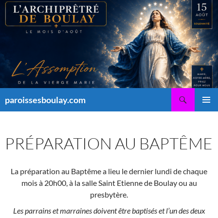
Aller
au
contenu
Recherche
paroissesboulay.com
MENU
PRINCI
PRÉPARATION AU BAPTÊME
La préparation au Baptême a lieu le dernier lundi de chaque
mois à 20h00, à la salle Saint Etienne de Boulay ou au
presbytère.
Les parrains et marraines doivent être baptisés et l’un des deux