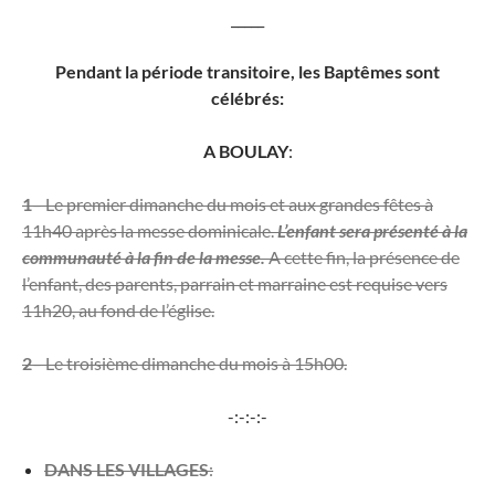
_____
Pendant la période transitoire, les Baptêmes sont
célébrés:
A BOULAY
:
1
– Le premier dimanche du mois et aux grandes fêtes à
11h40 après la messe dominicale.
L’enfant sera présenté à la
communauté à la fin de la messe.
A cette fin, la présence de
l’enfant, des parents, parrain et marraine est requise vers
11h20, au fond de l’église.
2
– Le troisième dimanche du mois à 15h00.
-:-:-:-
DANS LES VILLAGES
: