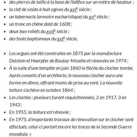
des pierres de taille à la base de l’édifice sur un mètre de hauteur ;
e
la clef de voûte à huit ogives du
xvi
siècle ;
e
un tabernacle (armoire eucharistique) du
xv
siècle ;
un tronc en chêne daté de 1608 ;
e
deux bas-reliefs du
xvii
siècle ;
e
des fonts baptismaux du
xvi
siècle
.
Les orgues ont été construites en 1875 par la manufacture
Dalstein et Haerpfer de Boulay-Moselle et rénovées en 1974 ;
À la suite d’une tempête en juin 1860 la flèche du clocher tombe.
Après conseils d’un architecte, le nouveau clocher aura une
forme en dôme, offrant moins de prise au vent. La nouvelle
toiture s’achève en octobre 1864 ;
Les cloches : plusieurs furent réquisitionnées, 2 en 1917, 3 en
1943 ;
En 1955, la toiture est rénovée ;
En 1975, d’importants travaux de rénovation sur le clocher sont
effectués, celui-ci portait encore les traces de la Seconde Guerre
mondiale. »