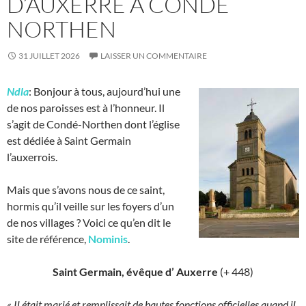
D’AUXERRE À CONDÉ
NORTHEN
31 JUILLET 2026
LAISSER UN COMMENTAIRE
Ndla
:
Bonjour à tous, aujourd’hui une
de nos paroisses est à l’honneur. Il
s’agit de Condé-Northen dont l’église
est dédiée à Saint Germain
l’auxerrois.
Mais que s’avons nous de ce saint,
hormis qu’il veille sur les foyers d’un
de nos villages ? Voici ce qu’en dit le
site de référence,
Nominis
.
Saint Germain, évêque d’ Auxerre
(+ 448)
« Il était marié et remplissait de hautes fonctions officielles quand il