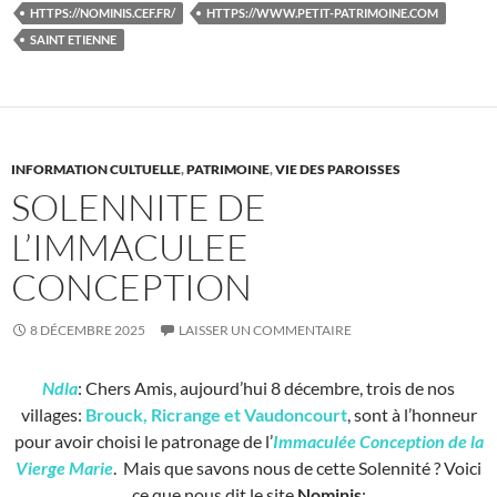
HTTPS://NOMINIS.CEF.FR/
HTTPS://WWW.PETIT-PATRIMOINE.COM
SAINT ETIENNE
INFORMATION CULTUELLE
,
PATRIMOINE
,
VIE DES PAROISSES
SOLENNITE DE
L’IMMACULEE
CONCEPTION
8 DÉCEMBRE 2025
LAISSER UN COMMENTAIRE
Ndla
: Chers Amis, aujourd’hui 8 décembre, trois de nos
villages:
Brouck, Ricrange et Vaudoncourt
, sont à l’honneur
pour avoir choisi le patronage de l’
Immaculée Conception de la
Vierge Marie
. Mais que savons nous de cette Solennité ? Voici
ce que nous dit le site
Nominis
: