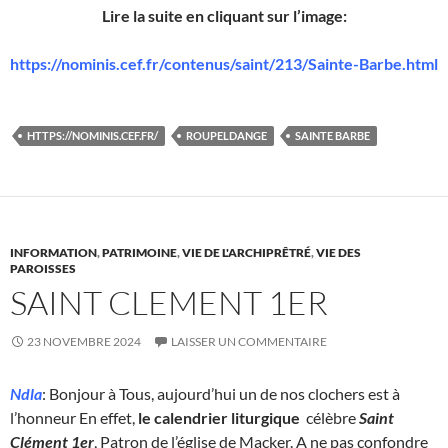
Lire la suite en cliquant sur l’image:
https://nominis.cef.fr/contenus/saint/213/Sainte-Barbe.html
HTTPS://NOMINIS.CEF.FR/
ROUPELDANGE
SAINTE BARBE
INFORMATION
,
PATRIMOINE
,
VIE DE L'ARCHIPRÊTRÉ
,
VIE DES
PAROISSES
SAINT CLEMENT 1ER
23 NOVEMBRE 2024
LAISSER UN COMMENTAIRE
Ndla
: Bonjour à Tous, aujourd’hui un de nos clochers est à
l’honneur En effet,
le calendrier liturgique
célèbre
Saint
Clément 1er
, Patron de l’église de Macker. A ne pas confondre