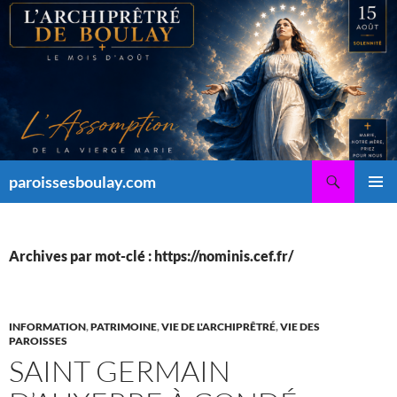
Aller
au
contenu
Recherche
paroissesboulay.com
MENU
PRINCI
Archives par mot-clé : https://nominis.cef.fr/
INFORMATION
,
PATRIMOINE
,
VIE DE L'ARCHIPRÊTRÉ
,
VIE DES
PAROISSES
SAINT GERMAIN