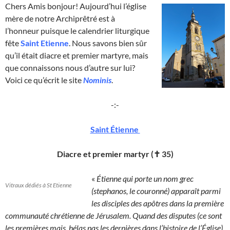
Chers Amis bonjour! Aujourd’hui l’église
mère de notre Archiprêtré est à
l’honneur puisque le calendrier liturgique
fête
Saint Etienne
. Nous savons bien sûr
qu’il était diacre et premier martyre, mais
que connaissons nous d’autre sur lui?
Voici ce qu’écrit le site
Nominis
.
-:-
Saint Étienne
Diacre et premier martyr (✝ 35)
«
Étienne qui porte un nom grec
Vitraux dédiés à St Etienne
(stephanos, le couronné) apparaît parmi
les disciples des apôtres dans la première
communauté chrétienne de Jérusalem. Quand des disputes (ce sont
les premières mais, hélas pas les dernières dans l’histoire de l’Église)