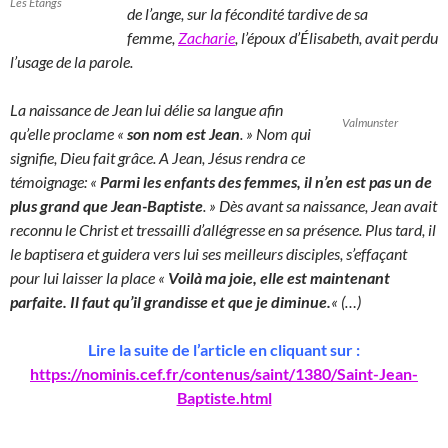
Les Etangs
de l’ange, sur la fécondité tardive de sa
femme,
Zacharie
, l’époux d’Élisabeth, avait perdu
l’usage de la parole.
La naissance de Jean lui délie sa langue afin
Valmunster
qu’elle proclame «
son nom est Jean
. » Nom qui
signifie, Dieu fait grâce. A Jean, Jésus rendra ce
témoignage: «
Parmi les enfants des femmes, il n’en est pas un de
plus grand que Jean-Baptiste
. » Dès avant sa naissance, Jean avait
reconnu le Christ et tressailli d’allégresse en sa présence. Plus tard, il
le baptisera et guidera vers lui ses meilleurs disciples, s’effaçant
pour lui laisser la place «
Voilà ma joie, elle est maintenant
parfaite. Il faut qu’il grandisse et que je diminue.
« (…)
Lire la suite de l’article en cliquant sur :
https://nominis.cef.fr/contenus/saint/1380/Saint-Jean-
Baptiste.html