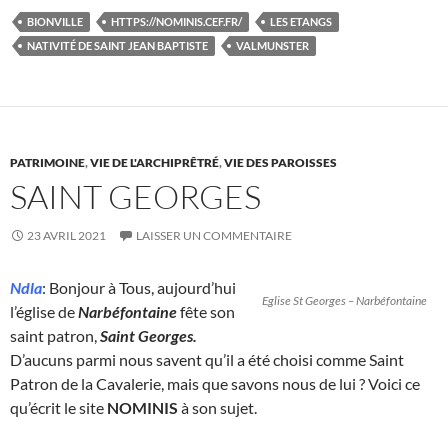
BIONVILLE
HTTPS://NOMINIS.CEF.FR/
LES ETANGS
NATIVITÉ DE SAINT JEAN BAPTISTE
VALMUNSTER
PATRIMOINE
,
VIE DE L'ARCHIPRÊTRÉ
,
VIE DES PAROISSES
SAINT GEORGES
23 AVRIL 2021
LAISSER UN COMMENTAIRE
Ndla
: Bonjour à Tous, aujourd’hui
Eglise St Georges – Narbéfontaine
l’église de
Narbéfontaine
fête son
saint patron,
Saint Georges.
D’aucuns parmi nous savent qu’il a été choisi comme Saint
Patron de la Cavalerie, mais que savons nous de lui ? Voici ce
qu’écrit le site
NOMINIS
à son sujet.