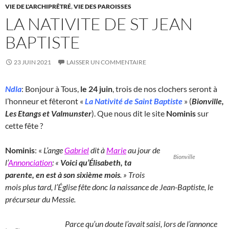
VIE DE L'ARCHIPRÊTRÉ
,
VIE DES PAROISSES
LA NATIVITE DE ST JEAN
BAPTISTE
23 JUIN 2021
LAISSER UN COMMENTAIRE
Ndla
: Bonjour à Tous,
le 24 juin
, trois de nos clochers seront à
l’honneur et fêteront «
La Nativité de Saint Baptiste
» (
Bionville,
Les Etangs et Valmunster
). Que nous dit le site
Nominis
sur
cette fête ?
Nominis
: «
L’ange
Gabriel
dit à
Marie
au jour de
Bionville
l’
Annonciation
: «
Voici qu’Élisabeth, ta
parente, en est à son sixième mois
. » Trois
mois plus tard, l’Église fête donc la naissance de Jean-Baptiste, le
précurseur du Messie.
Parce qu’un doute l’avait saisi, lors de l’annonce