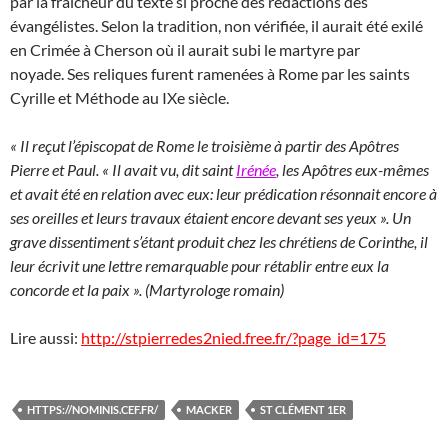
par la fraîcheur du texte si proche des rédactions des
évangélistes. Selon la tradition, non vérifiée, il aurait été exilé
en Crimée à Cherson où il aurait subi le martyre par
noyade. Ses reliques furent ramenées à Rome par les saints
Cyrille et Méthode au IXe siècle.
« Il reçut l’épiscopat de Rome le troisième à partir des Apôtres
Pierre et Paul. « Il avait vu, dit saint
Irénée
, les Apôtres eux-mêmes
et avait été en relation avec eux: leur prédication résonnait encore à
ses oreilles et leurs travaux étaient encore devant ses yeux ». Un
grave dissentiment s’étant produit chez les chrétiens de Corinthe, il
leur écrivit une lettre remarquable pour rétablir entre eux la
concorde et la paix ». (
Martyrologe romain)
Lire aussi:
http://stpierredes2nied.free.fr/?page_id=175
HTTPS://NOMINIS.CEF.FR/
MACKER
ST CLÉMENT 1ER