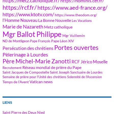
https://metz.catholique.fr/
https://nominis.cef.fr/
https://rcf.fr/
https://www.aed-france.org/
https://www.ktotv.com/
https://www.theodom.org/
l'Homme Nouveau
La Bonne Nouvelle
Les Vocations
Marie de Nazareth
Metz catholique
Mgr Ballot Philippe
Mgr Vuillemin
Pape Léon XIV
ND de Montligeon
Pape François
Portes ouvertes
Persécution des chrétiens
Pèlerinage à Lourdes
Père Michel-Marie Zanotti
RCF Jérico Moselle
Réseau mondial de prière du Pape
Recrutement
Saint Jacques de Compostelle
Saint Joseph
Sanctuaire de Lourdes
Semaine de prière pour l'Unité des chrétiens
Solennité de l'Ascension
Vatican news
Temps de l'Avent
LIENS
Saint Pierre des Deux Nied