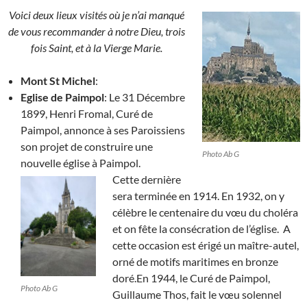
Voici deux lieux visités où je n’ai manqué
de vous recommander à notre Dieu, trois
fois Saint, et à la Vierge Marie.
Mont St Michel
:
Eglise de Paimpol
: Le 31 Décembre
1899, Henri Fromal, Curé de
Paimpol, annonce à ses Paroissiens
son projet de construire une
Photo Ab G
nouvelle église à Paimpol.
Cette dernière
sera terminée en 1914. En 1932, on y
célèbre le centenaire du vœu du choléra
et on fête la consécration de l’église. A
cette occasion est érigé un maître-autel,
orné de motifs maritimes en bronze
doré.En 1944, le Curé de Paimpol,
Photo Ab G
Guillaume Thos, fait le vœu solennel