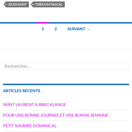
JEUDI SAINT
TRIDUUM PASCAL
Navigation
1
2
SUIVANT →
des
articles
Rechercher :
ARTICLES RÉCENTS
SAINT LAURENT A BRECKLANGE
POUR UNE BONNE JOURNEE ET UNE BONNE SEMAINE
PETIT SOURIRE DOMINICAL