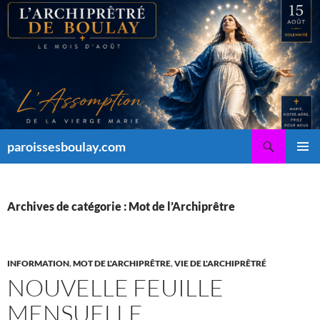
Aller
au
contenu
Recherche
paroissesboulay.com
MENU
PRINCI
Archives de catégorie : Mot de l’Archiprêtre
INFORMATION
,
MOT DE L'ARCHIPRÊTRE
,
VIE DE L'ARCHIPRÊTRÉ
NOUVELLE FEUILLE
MENSUELLE