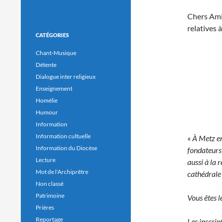
Chers Amis
relatives 
CATÉGORIES
Chant-Musique
Détente
Dialogue inter religieux
Enseignement
Homélie
Humour
Information
Information cultuelle
«
À Metz en
Information du Diocèse
fondateurs 
Lecture
aussi à la 
Mot de l'Archiprêtre
cathédrale 
Non classé
Patrimoine
Vous êtes l
Prières
Reportage
Les inscrip