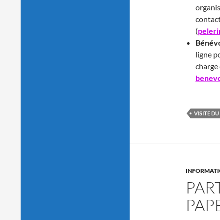
organis
contact
(
peler
Bénévo
ligne p
charge 
benevo
VISITE DU
INFORMATI
PART
PAP