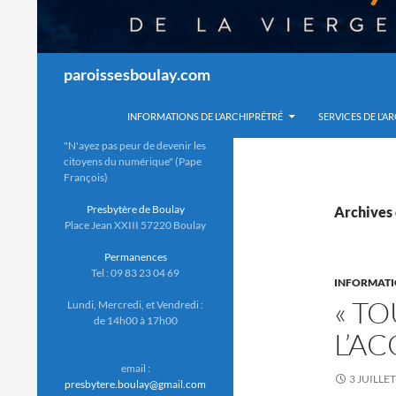
Recherche
paroissesboulay.com
INFORMATIONS DE L’ARCHIPRÊTRÉ
SERVICES DE L’A
"N'ayez pas peur de devenir les
citoyens du numérique" (Pape
François)
Presbytère de Boulay
Archives 
Place Jean XXIII 57220 Boulay
Permanences
Tel : 09 83 23 04 69
INFORMATI
« T
Lundi, Mercredi, et Vendredi :
de 14h00 à 17h00
L’AC
email :
3 JUILLE
presbytere.boulay@gmail.com