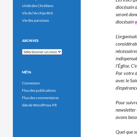
Unité des Chrétiens
diocésain d
Vie de l'Archiprêtré
seront donn
Vie des paroisses
diocésain
L’organisat
ARCHIVES
considérabl
nécessaires
Archives
indispensab
l’Église.
C’e
Par votre 
MÉTA
avec le Sa
Connexion
d’espérance
Flux des publications
Flux des commentaires
Pour suivre
Site de WordPress-FR
newsletter
avons beso
Quel que so