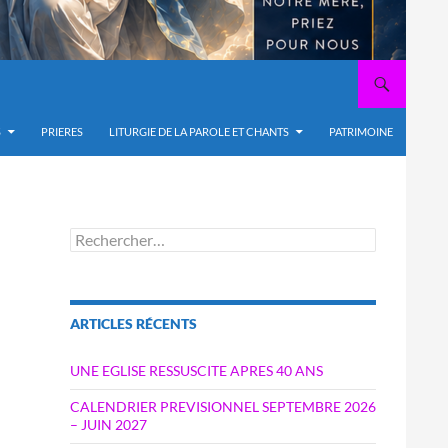
S
PRIERES
LITURGIE DE LA PAROLE ET CHANTS
PATRIMOINE
Rechercher :
ARTICLES RÉCENTS
UNE EGLISE RESSUSCITE APRES 40 ANS
CALENDRIER PREVISIONNEL SEPTEMBRE 2026
– JUIN 2027