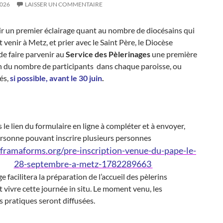
2026
LAISSER UN COMMENTAIRE
ir un premier éclairage quant au nombre de diocésains qui
 venir à Metz, et prier avec le Saint Père, le Diocèse
e faire parvenir au
Service des Pèlerinages
une première
n du nombre de participants dans chaque paroisse, ou
és,
si possible, avant le 30 juin
.
 le lien du formulaire en ligne à compléter et à envoyer,
rsonne pouvant inscrire plusieurs personnes
/framaforms.org/pre-inscription-venue-du-pape-le-
28-septembre-a-metz-1782289663
e facilitera la préparation de l’accueil des pèlerins
 vivre cette journée in situ. Le moment venu, les
s pratiques seront diffusées.