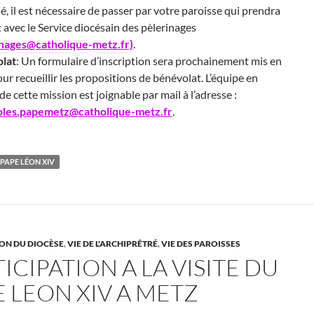
é, il est nécessaire de passer par votre paroisse qui prendra
 avec le Service diocésain des pèlerinages
inages@catholique-metz.fr)
.
lat
: Un formulaire d’inscription sera prochainement mis en
our recueillir les propositions de bénévolat. L’équipe en
de cette mission est joignable par mail à l’adresse :
les.papemetz@catholique-metz.fr
.
 PAPE LÉON XIV
ON DU DIOCÈSE
,
VIE DE L'ARCHIPRÊTRÉ
,
VIE DES PAROISSES
ICIPATION A LA VISITE DU
E LEON XIV A METZ