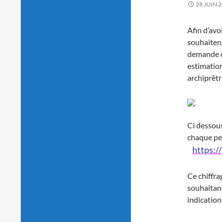
28 JUIN 
Afin d’avo
souhaitent
demande d
estimatio
archiprêtr
Ci dessous
chaque pe
https:/
Ce chiffrag
souhaitant
indication