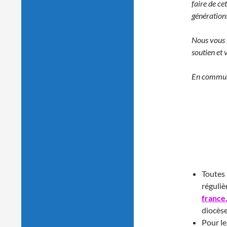
faire de c
générations
Nous vous 
soutien et 
En communi
Toutes 
réguliè
france.
diocès
Pour le