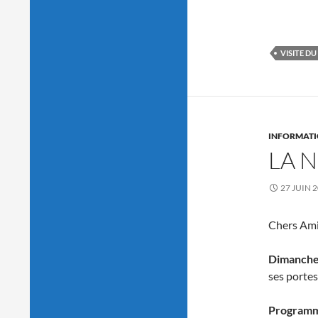
VISITE DU
INFORMATI
LA 
27 JUIN 
Chers Amis
Dimanche 
ses portes
Programm