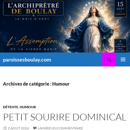
Aller
au
contenu
Recherche
paroissesboulay.com
MENU
PRINCI
Archives de catégorie : Humour
DÉTENTE
,
HUMOUR
PETIT SOURIRE DOMINICAL
2 AOÛT 2026
LAISSER UN COMMENTAIRE