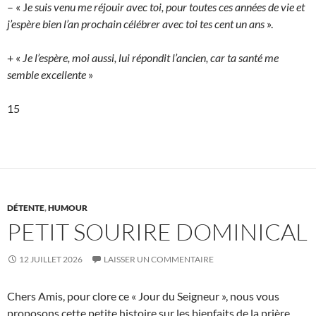
– « J
e suis venu me réjouir avec toi, pour toutes ces années de vie et
j’espère bien l’an prochain célébrer avec toi tes cent un ans
».
+ «
Je l’espère, moi aussi, lui répondit l’ancien, car ta santé me
semble excellente
»
15
DÉTENTE
,
HUMOUR
PETIT SOURIRE DOMINICAL
12 JUILLET 2026
LAISSER UN COMMENTAIRE
Chers Amis, pour clore ce « Jour du Seigneur », nous vous
proposons cette petite histoire sur les bienfaits de la prière.