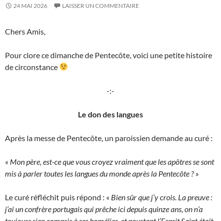
24 MAI 2026
LAISSER UN COMMENTAIRE
Chers Amis,
Pour clore ce dimanche de Pentecôte, voici une petite histoire
de circonstance
-:-
Le don des langues
Après la messe de Pentecôte, un paroissien demande au curé :
«
Mon père, est-ce que vous croyez vraiment que les apôtres se sont
mis à parler toutes les langues du monde après la Pentecôte ?
»
Le curé réfléchit puis répond : «
Bien sûr que j’y crois. La preuve :
j’ai un confrère portugais qui prêche ici depuis quinze ans, on n’a
toujours rien compris à ses homélies, et pourtant l’Esprit Saint était