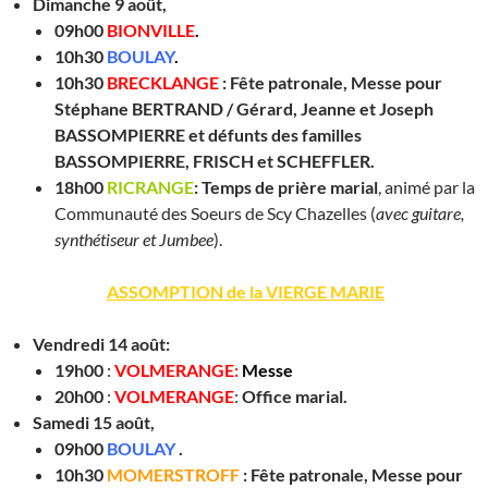
Dimanche 9 août,
0
9h00
BIONVILLE
.
10h30
BOULAY
.
10h30
BRECKLANGE
:
Fête patronale,
Messe pour
Stéphane BERTRAND /
Gérard, Jeanne et Joseph
BASSOMPIERRE et défunts des familles
BASSOMPIERRE, FRISCH et SCHEFFLER.
18h00
RICRANGE
:
Temps de prière marial
, animé par la
Communauté des Soeurs de Scy Chazelles (
avec guitare,
synthétiseur et Jumbee
).
ASSOMPTION de la VIERGE MARIE
Vendredi 14 août:
19h00
:
VOLMERANGE:
Messe
20h00
:
VOLMERANGE
:
Office marial.
Samedi 15 août,
09h00
BOULAY
.
10h30
MOMERSTROFF
:
Fête patronale,
Messe pour