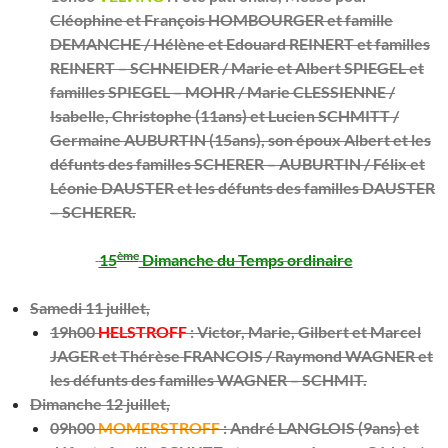
Cléophine et François HOMBOURGER et famille
DEMANCHE / Hélène et Edouard REINERT et familles
REINERT – SCHNEIDER / Marie et Albert SPIEGEL et
familles SPIEGEL – MOHR / Marie CLESSIENNE /
Isabelle, Christophe (11ans) et Lucien SCHMITT /
Germaine AUBURTIN (15ans), son époux Albert et les
défunts des familles SCHERER – AUBURTIN / Félix et
Léonie DAUSTER et les défunts des familles DAUSTER
– SCHERER.
ème
15
Dimanche du Temps ordinaire
Samedi 11 juillet,
19h00
HELSTROFF
:
Victor, Marie, Gilbert et Marcel
JAGER et Thérèse FRANCOIS / Raymond WAGNER et
les défunts des familles WAGNER – SCHMIT.
Dimanche 12 juillet,
09h00
MOMERSTROFF
:
André LANGLOIS (9ans) et