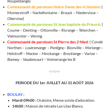
Roupeldange)
Communauté de paroisses Notre Dame des 4 chemins
: (
Momerstroff – Narbéfontaine –
Brouck
– Niedervisse –
Obervisse
)
Communauté de paroisses St Jean baptiste du Prieuré
: (
Coume – Denting – Ottonville –
Ricrange
– Téterchen –
Valmunster –
Velving
.
Communauté de paroisses St Pierre des 2 Nied
: ( Condé
Northen –
Loutremange – Pontigny
– Bionville –
Morlange
–
Helstroff –
Macker
– Hinckange –
Brecklange
– Varize –
Bannay – Vaudoncourt
– Volmerange les B
-:-:-:-:-
PERIODE DU 1er JUILLET AU 31 AOÛT 2026
BOULAY
:
Mardi 09h00 :
Oratoire, Messe suivie d’adoration.
14h00 :
Maison de retraite Les Lilas Blancs.