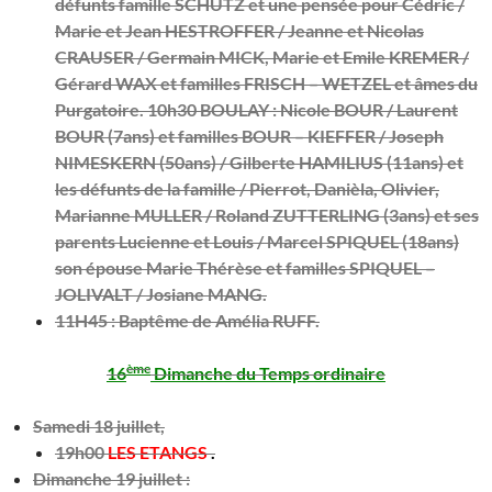
défunts famille SCHUTZ et une pensée pour Cédric /
Marie et Jean HESTROFFER / Jeanne et Nicolas
CRAUSER / Germain MICK, Marie et Emile KREMER /
Gérard WAX et familles FRISCH – WETZEL et âmes du
Purgatoire.
10h30 BOULAY :
Nicole BOUR / Laurent
BOUR (7ans) et familles BOUR – KIEFFER / Joseph
NIMESKERN (50ans) / Gilberte HAMILIUS (11ans) et
les défunts de la famille / Pierrot, Danièla, Olivier,
Marianne MULLER / Roland ZUTTERLING (3ans) et ses
parents Lucienne et Louis / Marcel SPIQUEL (18ans)
son épouse Marie Thérèse et familles SPIQUEL –
JOLIVALT / Josiane MANG.
11H45
: Baptême de Amélia RUFF.
ème
16
Dimanche du Temps ordinaire
Samedi 18 juillet,
19h00
LES ETANGS
.
Dimanche 19 juillet :