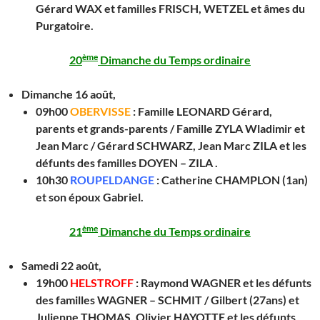
Gérard WAX et familles FRISCH, WETZEL et âmes du
Purgatoire.
ème
20
Dimanche du Temps ordinaire
Dimanche 16 août,
09h00
OBERVISSE
:
Famille LEONARD Gérard,
parents et grands-parents / Famille ZYLA Wladimir et
Jean Marc / Gérard SCHWARZ, Jean Marc ZILA et les
défunts des familles DOYEN – ZILA .
10h30
ROUPELDANGE
:
Catherine CHAMPLON (1an)
et son époux Gabriel.
ème
21
Dimanche du Temps ordinaire
Samedi 22 août,
19h00
HELSTROFF
:
Raymond WAGNER et les défunts
des familles WAGNER – SCHMIT / Gilbert (27ans) et
Julienne THOMAS, Olivier HAYOTTE et les défunts