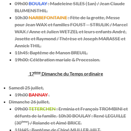
09h00
BOULAY
:
Madeleine SILES (1an) / Jean Claude
BLUMENSTHIL.
10h30
NARBEFONTAINE
: Fête de la grotte, Messe
pour Jean WAX et familles FOUST – STRULIK / Marcel
WAX / Anne et Julien WETZEL et leurs enfants André,
Josette et Raymond / Thérèse et Joseph MARASSE et
Annick THIL.
11h45
: Baptême de Manon BREUIL.
19h00: Célébration mariale & Procession.
ème
17
Dimanche du Temps ordinaire
Samedi 25 juillet,
19h00
BANNAY
.
Dimanche 26 juillet,
09h00
TETERCHEN
:
Erminia et François TROMBINI et
défunts de la famille.
10h30 BOULAY :
René LEGUILLE
ème
(30
) / Rolande et Aimé BRICE.
11H45
: Baptême de Chloé MULLER-HILT.