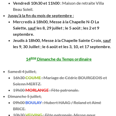
Vendredi 10h30 et 11h00 :
Maison de retraite Villa
Beau Soleil.
Jusqu’à la fin du mois de septembre :
Mercredis à 18h00,
Messe à la Chapelle N-D La
Salette,
sauf
les 8, 29 juillet ; le 5 août ; les 2 et 9
septembre.
Jeudis à 18h00,
Messe à la
Chapelle Sainte Croix,
sauf
les 9, 30 Juillet ; le 6 août et les 3, 10, et 17 septembre.
ème
14
Dimanche du Temps ordinaire
Samedi 4 juillet,
16h30
COUME
:
Mariage de
Cédric BOURGEOIS et
Solenn MERTZ.
19h00
MORLANGE
:
Fête patronale.
Dimanche 5 juillet,
09h00
BOULAY
:
Hubert HAAG / Roland et Aimé
BRICE.
10h30
VELVING
:
Fête patronale,
Messe pour