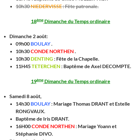
10h30
NIEDERVISSE
:
Fête patronale.
ème
18
Dimanche du Temps ordinaire
Dimanche 2 août:
09h00
BOULAY
.
10h30
CONDE NORTHEN
.
10h30
DENTING
:
Fête de la Chapelle.
11H45
TETERCHEN
:
Baptême de Axel DECOMPTE.
ème
19
Dimanche du Temps ordinaire
Samedi 8 août,
14h30
BOULAY
:
Mariage Thomas DRANT et Estelle
RONGVAUX.
Baptême de Iris DRANT.
16H00
CONDE NORTHEN
:
Mariage Yoann et
Stéphanie DIVO.