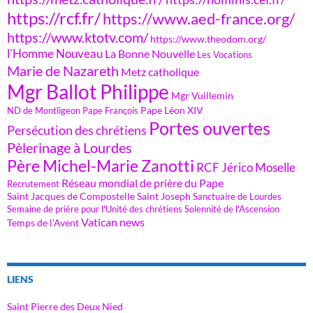
https://rcf.fr/
https://www.aed-france.org/
https://www.ktotv.com/
https://www.theodom.org/
l'Homme Nouveau
La Bonne Nouvelle
Les Vocations
Marie de Nazareth
Metz catholique
Mgr Ballot Philippe
Mgr Vuillemin
Pape Léon XIV
ND de Montligeon
Pape François
Portes ouvertes
Persécution des chrétiens
Pèlerinage à Lourdes
Père Michel-Marie Zanotti
RCF Jérico Moselle
Réseau mondial de prière du Pape
Recrutement
Saint Jacques de Compostelle
Saint Joseph
Sanctuaire de Lourdes
Semaine de prière pour l'Unité des chrétiens
Solennité de l'Ascension
Vatican news
Temps de l'Avent
LIENS
Saint Pierre des Deux Nied