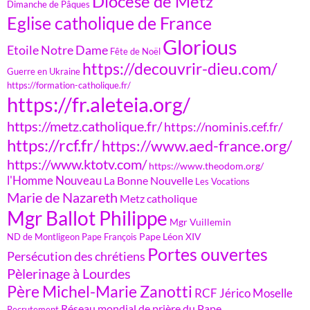
Diocèse de Metz
Dimanche de Pâques
Eglise catholique de France
Glorious
Etoile Notre Dame
Fête de Noël
https://decouvrir-dieu.com/
Guerre en Ukraine
https://formation-catholique.fr/
https://fr.aleteia.org/
https://metz.catholique.fr/
https://nominis.cef.fr/
https://rcf.fr/
https://www.aed-france.org/
https://www.ktotv.com/
https://www.theodom.org/
l'Homme Nouveau
La Bonne Nouvelle
Les Vocations
Marie de Nazareth
Metz catholique
Mgr Ballot Philippe
Mgr Vuillemin
Pape Léon XIV
ND de Montligeon
Pape François
Portes ouvertes
Persécution des chrétiens
Pèlerinage à Lourdes
Père Michel-Marie Zanotti
RCF Jérico Moselle
Réseau mondial de prière du Pape
Recrutement