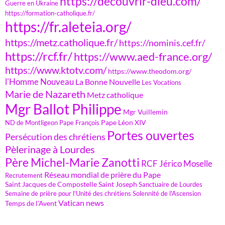
https://decouvrir-dieu.com/
Guerre en Ukraine
https://formation-catholique.fr/
https://fr.aleteia.org/
https://metz.catholique.fr/
https://nominis.cef.fr/
https://rcf.fr/
https://www.aed-france.org/
https://www.ktotv.com/
https://www.theodom.org/
l'Homme Nouveau
La Bonne Nouvelle
Les Vocations
Marie de Nazareth
Metz catholique
Mgr Ballot Philippe
Mgr Vuillemin
Pape Léon XIV
ND de Montligeon
Pape François
Portes ouvertes
Persécution des chrétiens
Pèlerinage à Lourdes
Père Michel-Marie Zanotti
RCF Jérico Moselle
Réseau mondial de prière du Pape
Recrutement
Saint Jacques de Compostelle
Saint Joseph
Sanctuaire de Lourdes
Semaine de prière pour l'Unité des chrétiens
Solennité de l'Ascension
Vatican news
Temps de l'Avent