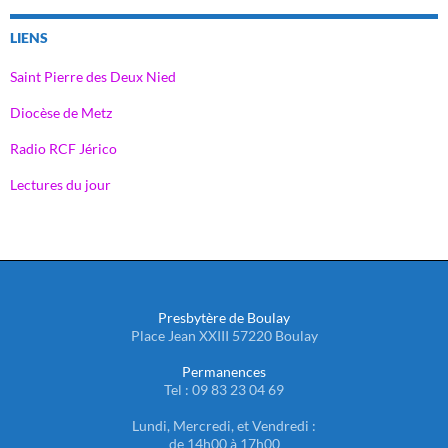
LIENS
Saint Pierre des Deux Nied
Diocèse de Metz
Radio RCF Jérico
Lectures du jour
Presbytère de Boulay
Place Jean XXIII 57220 Boulay
Permanences
Tel : 09 83 23 04 69
Lundi, Mercredi, et Vendredi :
de 14h00 à 17h00