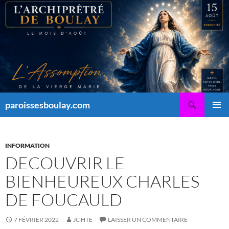
Aller
au
contenu
Recherche
paroissesboulay.com
MENU
PRINCI
INFORMATION
DECOUVRIR LE
BIENHEUREUX CHARLES
DE FOUCAULD
7 FÉVRIER 2022
JC HTE
LAISSER UN COMMENTAIRE