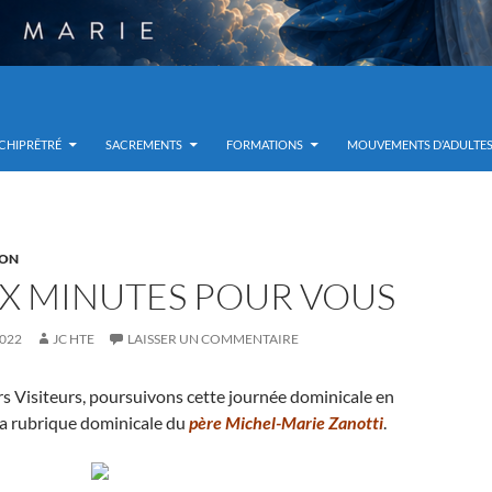
RCHIPRÊTRÉ
SACREMENTS
FORMATIONS
MOUVEMENTS D’ADULTE
ION
X MINUTES POUR VOUS
2022
JC HTE
LAISSER UN COMMENTAIRE
rs Visiteurs, poursuivons cette journée dominicale en
la rubrique dominicale du
père Michel-Marie Zanotti
.