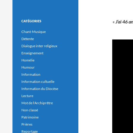
«
J’ai 46 
CATÉGORIES
Chant-Musique
Détente
Dialogue inter religieux
Enseignement
Homélie
Humour
Information
Information cultuelle
Information du Diocèse
Lecture
Mot de l'Archiprêtre
Non classé
Patrimoine
Prières
Reportage