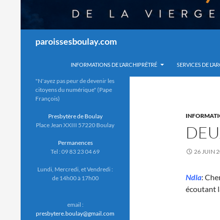
Recherche
paroissesboulay.com
INFORMATIONS DE L’ARCHIPRÊTRÉ
SERVICES DE L’A
"N'ayez pas peur de devenir les
citoyens du numérique" (Pape
François)
INFORMAT
Presbytère de Boulay
Place Jean XXIII 57220 Boulay
DEU
Permanences
Tel : 09 83 23 04 69
26 JUIN 
Lundi, Mercredi, et Vendredi :
Ndla
: Che
de 14h00 à 17h00
écoutant 
email :
presbytere.boulay@gmail.com