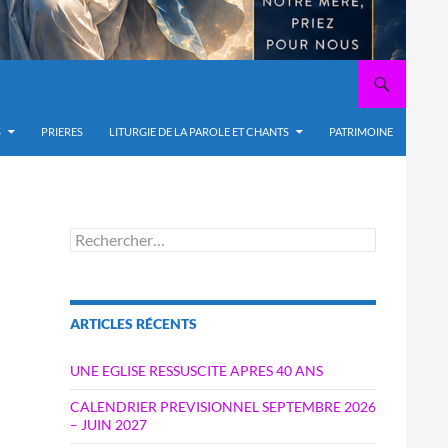
S
PRIERES
LITURGIE DE LA PAROLE ET CHANTS
PATRIMOINE
Rechercher :
ARTICLES RÉCENTS
UNE EGLISE RESSUSCITE APRES 40 ANS
CALENDRIER PREVISIONNEL SEPTEMBRE 2026
– JUIN 2027