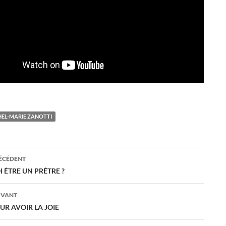
HEL-MARIE ZANOTTI
ation
RÉCÉDENT
I ÊTRE UN PRÊTRE ?
es
IVANT
UR AVOIR LA JOIE