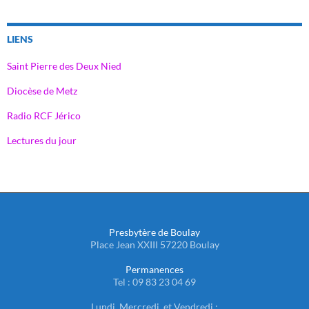
LIENS
Saint Pierre des Deux Nied
Diocèse de Metz
Radio RCF Jérico
Lectures du jour
Presbytère de Boulay
Place Jean XXIII 57220 Boulay
Permanences
Tel : 09 83 23 04 69
Lundi, Mercredi, et Vendredi :