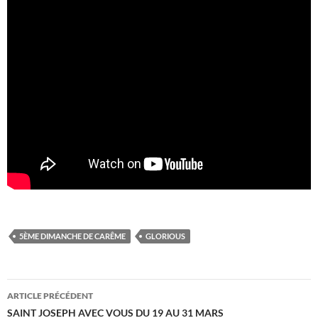
5ÈME DIMANCHE DE CARÊME
GLORIOUS
Navigation
ARTICLE PRÉCÉDENT
des
SAINT JOSEPH AVEC VOUS DU 19 AU 31 MARS