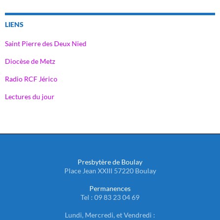
LIENS
Saint Pierre des Deux Nied
Diocèse de Metz
Radio RCF Jérico
Lectures du jour
Presbytère de Boulay
Place Jean XXIII 57220 Boulay
Permanences
Tel : 09 83 23 04 69
Lundi, Mercredi, et Vendredi :