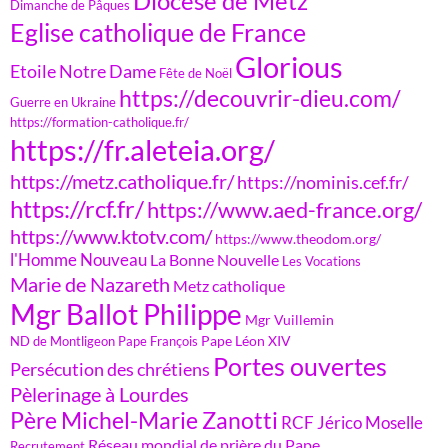
Diocèse de Metz
Dimanche de Pâques
Eglise catholique de France
Glorious
Etoile Notre Dame
Fête de Noël
https://decouvrir-dieu.com/
Guerre en Ukraine
https://formation-catholique.fr/
https://fr.aleteia.org/
https://metz.catholique.fr/
https://nominis.cef.fr/
https://rcf.fr/
https://www.aed-france.org/
https://www.ktotv.com/
https://www.theodom.org/
l'Homme Nouveau
La Bonne Nouvelle
Les Vocations
Marie de Nazareth
Metz catholique
Mgr Ballot Philippe
Mgr Vuillemin
Pape Léon XIV
ND de Montligeon
Pape François
Portes ouvertes
Persécution des chrétiens
Pèlerinage à Lourdes
Père Michel-Marie Zanotti
RCF Jérico Moselle
Réseau mondial de prière du Pape
Recrutement