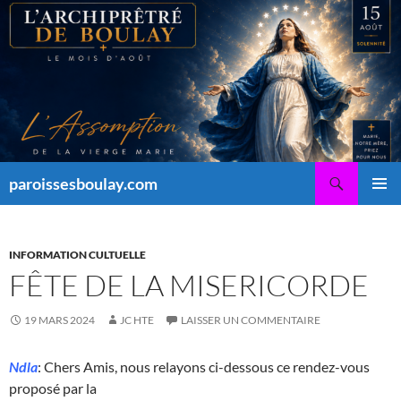
Aller
au
contenu
Recherche
paroissesboulay.com
MENU
PRINCI
INFORMATION CULTUELLE
FÊTE DE LA MISERICORDE
19 MARS 2024
JC HTE
LAISSER UN COMMENTAIRE
Ndla
: Chers Amis, nous relayons ci-dessous ce rendez-vous
proposé par la