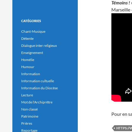
Témoins !
»
Marseille 
CATÉGORIES
Chant-Musique
Détente
Dialogue inter religieux
Enseignement
Homélie
Humour
Information
Information cultuelle
Information du Diocèse
Lecture
Mot de l'Archiprêtre
Non classé
Pour en sav
Patrimoine
Prières
HTTPS:/
Reportage