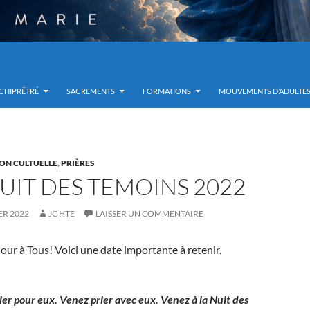
RCHIPRÊTRÉ
SACREMENTS
FORMATIONS
MOUVEMENTS D’ADULTE
ON CULTUELLE
,
PRIÈRES
NUIT DES TEMOINS 2022
ER 2022
JC HTE
LAISSER UN COMMENTAIRE
jour à Tous! Voici une date importante à retenir.
er pour eux. Venez prier avec eux. Venez à la Nuit des