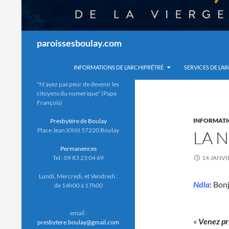
Recherche
paroissesboulay.com
INFORMATIONS DE L’ARCHIPRÊTRÉ
SERVICES DE L’A
"N'ayez pas peur de devenir les
citoyens du numérique" (Pape
François)
INFORMATI
Presbytère de Boulay
Place Jean XXIII 57220 Boulay
LA 
Permanences
Tel : 09 83 23 04 69
14 JANVI
Lundi, Mercredi, et Vendredi :
Ndla
: Bon
de 14h00 à 17h00
email :
«
Venez pri
presbytere.boulay@gmail.com