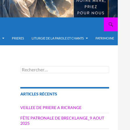
S
PRIERES
LITURGIE DE LA PAROLE ET CHANTS
PATRIMOINE
Rechercher :
ARTICLES RÉCENTS
VEILLEE DE PRIERE A RICRANGE
FÊTE PATRONALE DE BRECKLANGE_9 AOUT
2025