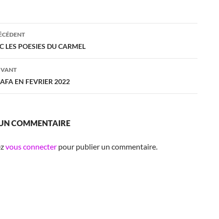
ation
RÉCÉDENT
C LES POESIES DU CARMEL
es
IVANT
AFA EN FEVRIER 2022
 UN COMMENTAIRE
ez
vous connecter
pour publier un commentaire.