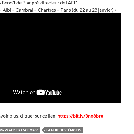
 Benoît de Blanpré, directeur de l’AED.
– Albi – Cambrai – Chartres – Paris (du 22 au 28 janvier) »
oir plus, cliquer sur ce lien:
https://bit.ly/3no8brg
/WWW.AED-FRANCE.ORG/
LA NUIT DES TÉMOINS