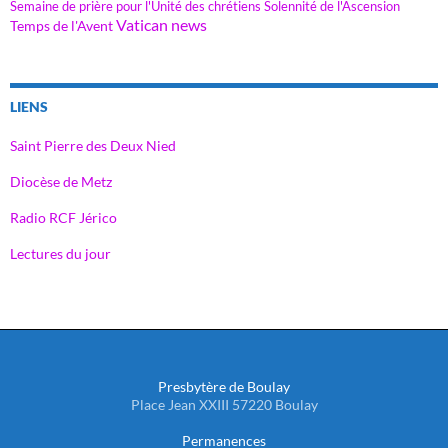
Semaine de prière pour l'Unité des chrétiens
Solennité de l'Ascension
Vatican news
Temps de l'Avent
LIENS
Saint Pierre des Deux Nied
Diocèse de Metz
Radio RCF Jérico
Lectures du jour
Presbytère de Boulay
Place Jean XXIII 57220 Boulay
Permanences