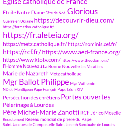
Eglise catholique de France
Glorious
Etoile Notre Dame
Fête de Noël
https://decouvrir-dieu.com/
Guerre en Ukraine
https://formation-catholique.fr/
https://fr.aleteia.org/
https://metz.catholique.fr/
https://nominis.cef.fr/
https://rcf.fr/
https://www.aed-france.org/
https://www.ktotv.com/
https://www.theodom.org/
l'Homme Nouveau
La Bonne Nouvelle
Les Vocations
Marie de Nazareth
Metz catholique
Mgr Ballot Philippe
Mgr Vuillemin
Pape Léon XIV
ND de Montligeon
Pape François
Portes ouvertes
Persécution des chrétiens
Pèlerinage à Lourdes
Père Michel-Marie Zanotti
RCF Jérico Moselle
Réseau mondial de prière du Pape
Recrutement
Saint Jacques de Compostelle
Saint Joseph
Sanctuaire de Lourdes