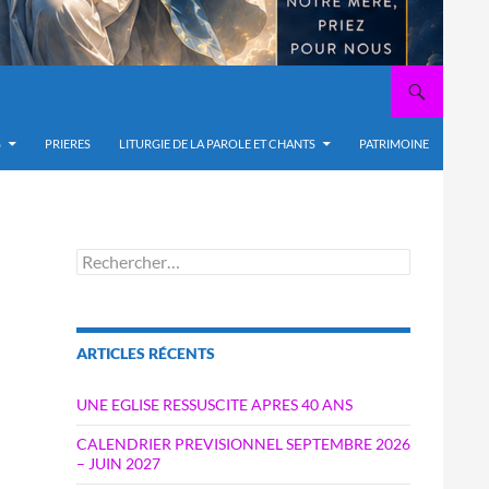
S
PRIERES
LITURGIE DE LA PAROLE ET CHANTS
PATRIMOINE
Rechercher :
ARTICLES RÉCENTS
UNE EGLISE RESSUSCITE APRES 40 ANS
CALENDRIER PREVISIONNEL SEPTEMBRE 2026
– JUIN 2027