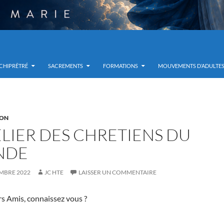
RCHIPRÊTRÉ
SACREMENTS
FORMATIONS
MOUVEMENTS D’ADULTE
ION
ELIER DES CHRETIENS DU
NDE
MBRE 2022
JC HTE
LAISSER UN COMMENTAIRE
rs Amis, connaissez vous ?