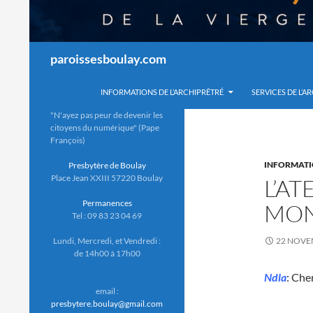
Recherche
paroissesboulay.com
INFORMATIONS DE L’ARCHIPRÊTRÉ
SERVICES DE L’A
"N'ayez pas peur de devenir les
citoyens du numérique" (Pape
François)
INFORMAT
Presbytère de Boulay
Place Jean XXIII 57220 Boulay
L’AT
Permanences
MO
Tel : 09 83 23 04 69
Lundi, Mercredi, et Vendredi :
22 NOVE
de 14h00 à 17h00
Ndla
: Che
email :
presbytere.boulay@gmail.com