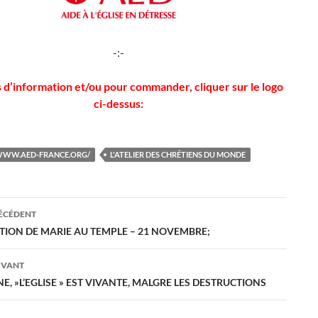
-:-
 d’information et/ou pour commander, cliquer sur le logo
ci-dessus:
/WWW.AED-FRANCE.ORG/
L'ATELIER DES CHRÉTIENS DU MONDE
ation
RÉCÉDENT
TION DE MARIE AU TEMPLE – 21 NOVEMBRE;
es
IVANT
E, »L’EGLISE » EST VIVANTE, MALGRE LES DESTRUCTIONS