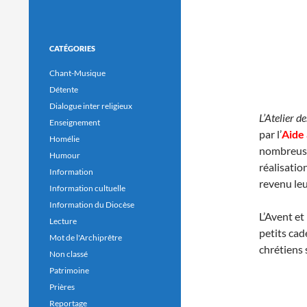
CATÉGORIES
Chant-Musique
Détente
Dialogue inter religieux
L’Atelier d
Enseignement
par l’
Aide 
Homélie
nombreuses
Humour
réalisatio
Information
revenu leu
Information cultuelle
Information du Diocèse
L’Avent et
Lecture
petits cad
Mot de l'Archiprêtre
chrétiens
Non classé
Patrimoine
Prières
Reportage