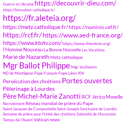
https://decouvrir-dieu.com/
Guerre en Ukraine
https://formation-catholique.fr/
https://fr.aleteia.org/
https://metz.catholique.fr/
https://nominis.cef.fr/
https://rcf.fr/
https://www.aed-france.org/
https://www.ktotv.com/
https://www.theodom.org/
l'Homme Nouveau
La Bonne Nouvelle
Les Vocations
Marie de Nazareth
Metz catholique
Mgr Ballot Philippe
Mgr Vuillemin
Pape Léon XIV
ND de Montligeon
Pape François
Portes ouvertes
Persécution des chrétiens
Pèlerinage à Lourdes
Père Michel-Marie Zanotti
RCF Jérico Moselle
Réseau mondial de prière du Pape
Recrutement
Saint Jacques de Compostelle
Saint Joseph
Sanctuaire de Lourdes
Semaine de prière pour l'Unité des chrétiens
Solennité de l'Ascension
Vatican news
Temps de l'Avent