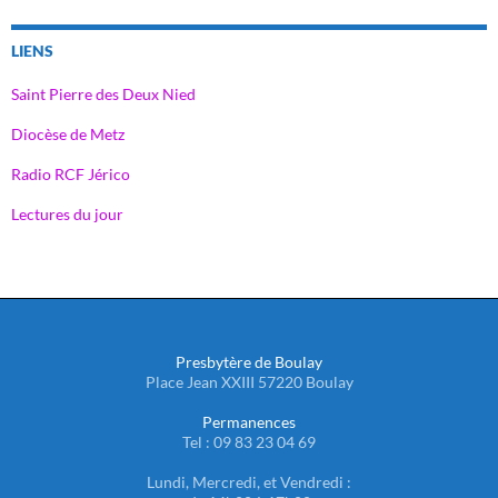
LIENS
Saint Pierre des Deux Nied
Diocèse de Metz
Radio RCF Jérico
Lectures du jour
Presbytère de Boulay
Place Jean XXIII 57220 Boulay
Permanences
Tel : 09 83 23 04 69
Lundi, Mercredi, et Vendredi :