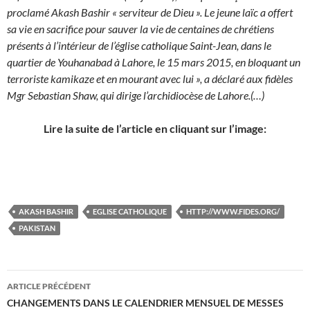
proclamé Akash Bashir « serviteur de Dieu ». Le jeune laïc a offert
sa vie en sacrifice pour sauver la vie de centaines de chrétiens
présents à l’intérieur de l’église catholique Saint-Jean, dans le
quartier de Youhanabad à Lahore, le 15 mars 2015, en bloquant un
terroriste kamikaze et en mourant avec lui », a déclaré aux fidèles
Mgr Sebastian Shaw, qui dirige l’archidiocèse de Lahore.(…)
Lire la suite de l’article en cliquant sur l’image:
AKASH BASHIR
EGLISE CATHOLIQUE
HTTP://WWW.FIDES.ORG/
PAKISTAN
Navigation
ARTICLE PRÉCÉDENT
des
CHANGEMENTS DANS LE CALENDRIER MENSUEL DE MESSES