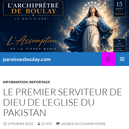
Aller
au
contenu
Recherche
paroissesboulay.com
MENU
PRINCI
INFORMATION
,
REPORTAGE
LE PREMIER SERVITEUR DE
DIEU DE L’EGLISE DU
PAKISTAN
3 FÉVRIER 2022
JC HTE
LAISSER UN COMMENTAIRE