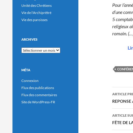
Pour l’ann
Unité des Chrétiens
d’une comm
Vie de l'Archiprêtré
5 comptabil
Vie des paroisses
religieux a
romain. (…
ARCHIVES
Li
Archives
CONFÉREN
MÉTA
Connexion
Flux des publications
Navig
ARTICLE P
Flux des commentaires
des
REPONSE 
Site de WordPress-FR
articl
ARTICLE SU
FÊTE DE L