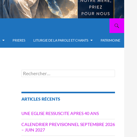
S
PRIERES
LITURGIE DE LA PAROLE ET CHANTS
PATRIMOINE
Rechercher :
ARTICLES RÉCENTS
UNE EGLISE RESSUSCITE APRES 40 ANS
CALENDRIER PREVISIONNEL SEPTEMBRE 2026
– JUIN 2027