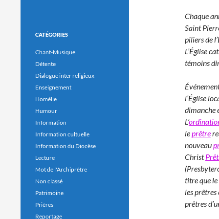
Chaque anné
Saint Pierr
CATÉGORIES
piliers de l
L’Église cat
Chant-Musique
témoins dir
Détente
Dialogue inter religieux
Événement 
Enseignement
l’Église lo
Homélie
dimanche e
Humour
L’
ordinatio
Information
le
prêtre
re
Information cultuelle
nouveau
p
Information du Diocèse
Christ
Prêt
Lecture
(Presbytero
Mot de l'Archiprêtre
titre que le
Non classé
les prêtres
Patrimoine
prêtres d’
Prières
Reportage