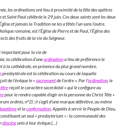
e, les ordinations ont lieu à proximité de la fête des apôtres
e et Saint Paul célébrée le 29 juin. Ces deux saints sont les deux
’Église et jamais la Tradition ne les a fêtés l’un sans l’autre.
holique romaine, est l’Église de Pierre et de Paul, l’Église des
ects des fruits de la vie du Seigneur.
important pour la vie de
cale, la célébration d’une
ordination
a lieu de préférence le
t à la cathédrale, en présence du plus grand nombre.
n
presbytérale est la célébration au cours de laquelle
çoit de l’évêque le «
sacrement
de l’ordre ». Par l’
ordination
, le
rêtre
reçoit le caractère sacerdotal « qui le configure au
re
pour le rendre capable d’agir en la personne du Christ Tête »
rum ordinis, n°2) ; il s’agit d’une marque définitive, au même
baptême
et la
confirmation
. Appelés à servir le Peuple de Dieu,
 constituent un seul « presbyterium » : la communauté des
un
diocèse
unis à leur évêque.(…)