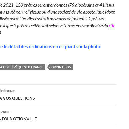
ée 2021, 130 prêtres seront ordonnés (79 diocésains et 41 issus
unauté non religieuse ou d’une société de vie apostolique [dont
isés parmi les diocésains]) auxquels s’ajoutent 12 prêtres
insi que 3 prêtres célébrant selon la forme extraordinaire du
rite
)
re le détail des ordinations en cliquant sur la photo:
CE DES ÉVÊQUES DE FRANCE
ORDINATION
ation
RÉCÉDENT
A VOS QUESTIONS
es
IVANT
A FOI A OTTONVILLE