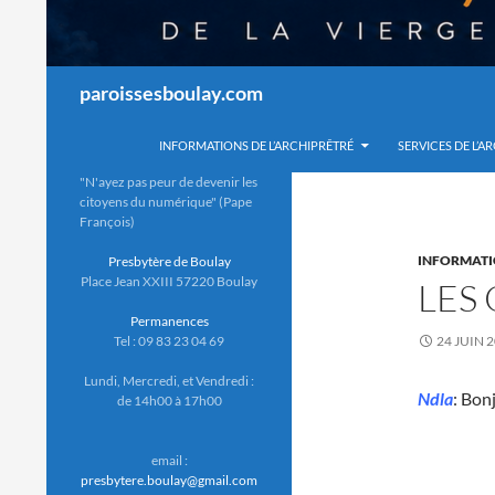
Recherche
paroissesboulay.com
INFORMATIONS DE L’ARCHIPRÊTRÉ
SERVICES DE L’A
"N'ayez pas peur de devenir les
citoyens du numérique" (Pape
François)
INFORMAT
Presbytère de Boulay
Place Jean XXIII 57220 Boulay
LES
Permanences
Tel : 09 83 23 04 69
24 JUIN 
Lundi, Mercredi, et Vendredi :
Ndla
: Bon
de 14h00 à 17h00
email :
presbytere.boulay@gmail.com