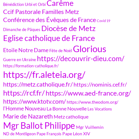
Carême
Bénédiction Urbi et Orbi
Ccif Pastorale Familles Metz
Conférence des Évêques de France
Covid 19
Diocèse de Metz
Dimanche de Pâques
Eglise catholique de France
Glorious
Etoile Notre Dame
Fête de Noël
https://decouvrir-dieu.com/
Guerre en Ukraine
https://formation-catholique.fr/
https://fr.aleteia.org/
https://metz.catholique.fr/
https://nominis.cef.fr/
https://rcf.fr/
https://www.aed-france.org/
https://www.ktotv.com/
https://www.theodom.org/
l'Homme Nouveau
La Bonne Nouvelle
Les Vocations
Marie de Nazareth
Metz catholique
Mgr Ballot Philippe
Mgr Vuillemin
Pape Léon XIV
ND de Montligeon
Pape François