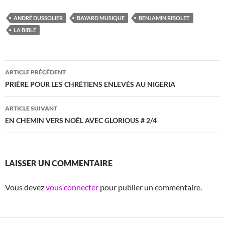
ANDRÉ DUSSOLIER
BAYARD MUSIQUE
BENJAMIN RIBOLET
LA BIBLE
Navigation
ARTICLE PRÉCÉDENT
des
PRIÈRE POUR LES CHRÉTIENS ENLEVÉS AU NIGERIA
articles
ARTICLE SUIVANT
EN CHEMIN VERS NOËL AVEC GLORIOUS # 2/4
LAISSER UN COMMENTAIRE
Vous devez
vous connecter
pour publier un commentaire.