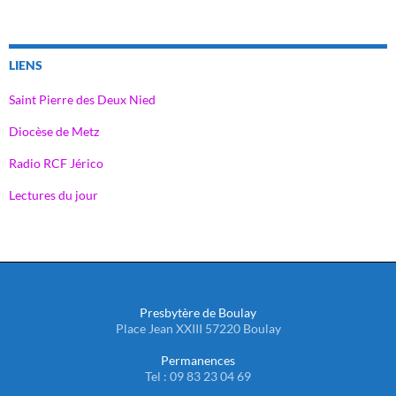
LIENS
Saint Pierre des Deux Nied
Diocèse de Metz
Radio RCF Jérico
Lectures du jour
Presbytère de Boulay
Place Jean XXIII 57220 Boulay
Permanences
Tel : 09 83 23 04 69