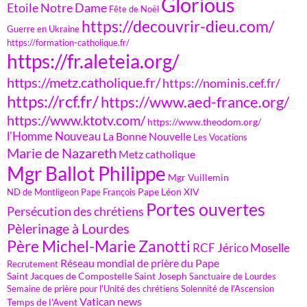
Glorious
Etoile Notre Dame
Fête de Noël
https://decouvrir-dieu.com/
Guerre en Ukraine
https://formation-catholique.fr/
https://fr.aleteia.org/
https://metz.catholique.fr/
https://nominis.cef.fr/
https://rcf.fr/
https://www.aed-france.org/
https://www.ktotv.com/
https://www.theodom.org/
l'Homme Nouveau
La Bonne Nouvelle
Les Vocations
Marie de Nazareth
Metz catholique
Mgr Ballot Philippe
Mgr Vuillemin
Pape Léon XIV
ND de Montligeon
Pape François
Portes ouvertes
Persécution des chrétiens
Pèlerinage à Lourdes
Père Michel-Marie Zanotti
RCF Jérico Moselle
Réseau mondial de prière du Pape
Recrutement
Saint Jacques de Compostelle
Saint Joseph
Sanctuaire de Lourdes
Semaine de prière pour l'Unité des chrétiens
Solennité de l'Ascension
Vatican news
Temps de l'Avent