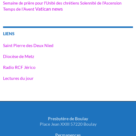
Semaine de prière pour l'Unité des chrétiens
Solennité de l'Ascension
Vatican news
Temps de l'Avent
LIENS
Saint Pierre des Deux Nied
Diocèse de Metz
Radio RCF Jérico
Lectures du jour
Presbytère de Boulay
Place Jean XXIII 57220 Boulay
Permanences