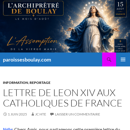
Aller
au
contenu
Recherche
paroissesboulay.com
MENU
PRINCI
INFORMATION
,
REPORTAGE
LETTRE DE LEON XIV AUX
CATHOLIQUES DE FRANCE
1 JUIN 2025
JC HTE
LAISSER UN COMMENTAIRE
Ndla
: Chers Amis, nous partageons cette première lettre du