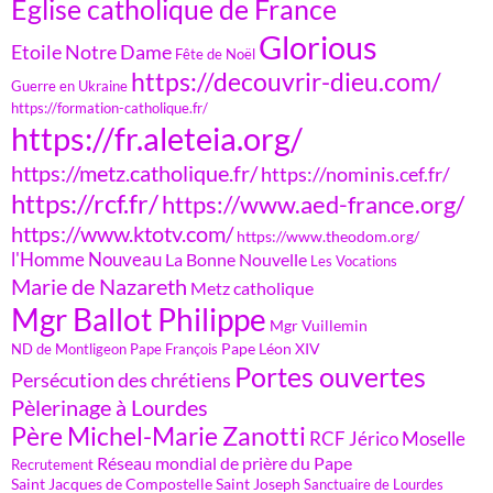
Eglise catholique de France
Glorious
Etoile Notre Dame
Fête de Noël
https://decouvrir-dieu.com/
Guerre en Ukraine
https://formation-catholique.fr/
https://fr.aleteia.org/
https://metz.catholique.fr/
https://nominis.cef.fr/
https://rcf.fr/
https://www.aed-france.org/
https://www.ktotv.com/
https://www.theodom.org/
l'Homme Nouveau
La Bonne Nouvelle
Les Vocations
Marie de Nazareth
Metz catholique
Mgr Ballot Philippe
Mgr Vuillemin
Pape Léon XIV
ND de Montligeon
Pape François
Portes ouvertes
Persécution des chrétiens
Pèlerinage à Lourdes
Père Michel-Marie Zanotti
RCF Jérico Moselle
Réseau mondial de prière du Pape
Recrutement
Saint Jacques de Compostelle
Saint Joseph
Sanctuaire de Lourdes