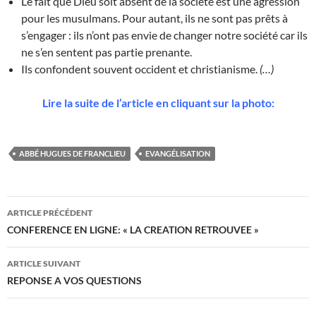
Le fait que Dieu soit absent de la société est une agression
pour les musulmans. Pour autant, ils ne sont pas prêts à
s’engager : ils n’ont pas envie de changer notre société car ils
ne s’en sentent pas partie prenante.
Ils confondent souvent occident et christianisme.
(…)
Lire la suite de l’article en cliquant sur la photo:
ABBÉ HUGUES DE FRANCLIEU
EVANGÉLISATION
Navigation
ARTICLE PRÉCÉDENT
des
CONFERENCE EN LIGNE: « LA CREATION RETROUVEE »
articles
ARTICLE SUIVANT
REPONSE A VOS QUESTIONS