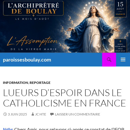
Aller
au
contenu
Recherche
paroissesboulay.com
MENU
PRINCI
INFORMATION
,
REPORTAGE
LUEURS D’ESPOIR DANS LE
CATHOLICISME EN FRANCE
3 JUIN 2025
JC HTE
LAISSER UN COMMENTAIRE
Ndla
: Chers Amis, nous relayons ci-après ce constat de l’IFOP,