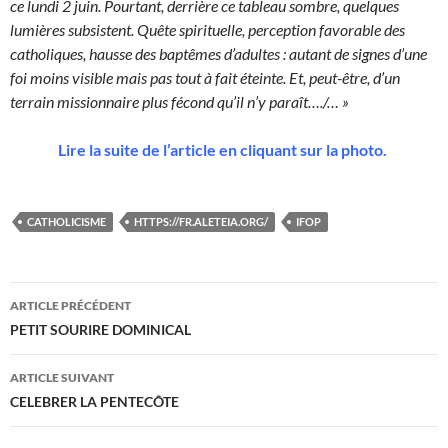
ce lundi 2 juin. Pourtant, derrière ce tableau sombre, quelques
lumières subsistent. Quête spirituelle, perception favorable des
catholiques, hausse des baptêmes d’adultes : autant de signes d’une
foi moins visible mais pas tout à fait éteinte. Et, peut-être, d’un
terrain missionnaire plus fécond qu’il n’y paraît…./… »
Lire la suite de l’article en cliquant sur la photo.
CATHOLICISME
HTTPS://FR.ALETEIA.ORG/
IFOP
Navigation
ARTICLE PRÉCÉDENT
des
PETIT SOURIRE DOMINICAL
articles
ARTICLE SUIVANT
CELEBRER LA PENTECÔTE