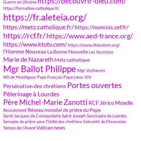
https://decouvrir-dieu.com/
Guerre en Ukraine
https://formation-catholique.fr/
https://fr.aleteia.org/
https://metz.catholique.fr/
https://nominis.cef.fr/
https://rcf.fr/
https://www.aed-france.org/
https://www.ktotv.com/
https://www.theodom.org/
l'Homme Nouveau
La Bonne Nouvelle
Les Vocations
Marie de Nazareth
Metz catholique
Mgr Ballot Philippe
Mgr Vuillemin
Pape Léon XIV
ND de Montligeon
Pape François
Portes ouvertes
Persécution des chrétiens
Pèlerinage à Lourdes
Père Michel-Marie Zanotti
RCF Jérico Moselle
Réseau mondial de prière du Pape
Recrutement
Saint Jacques de Compostelle
Saint Joseph
Sanctuaire de Lourdes
Semaine de prière pour l'Unité des chrétiens
Solennité de l'Ascension
Vatican news
Temps de l'Avent