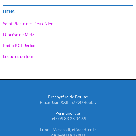
LIENS
Saint Pierre des Deux Nied
Diocèse de Metz
Radio RCF Jérico
Lectures du jour
Presbytère de Boulay
Place Jean XXIII 57220 Boulay
Permanences
Tel : 09 83 23 04 69
Lundi, Mercredi, et Vendredi :
de 14h00 à 17h00