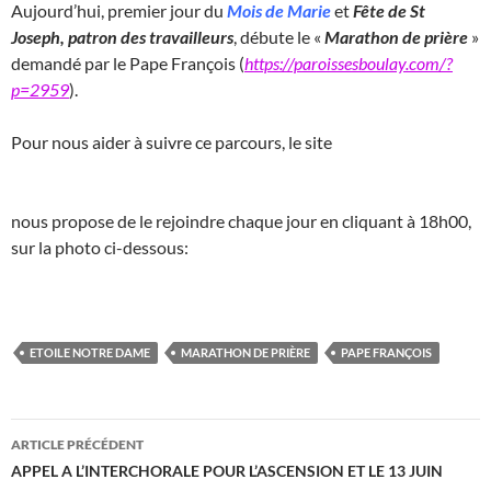
Aujourd’hui, premier jour du
Mois de Marie
et
Fête de St
Joseph, patron des travailleurs
, débute le «
Marathon de prière
»
demandé par le Pape François (
https://paroissesboulay.com/?
p=2959
).
Pour nous aider à suivre ce parcours, le site
nous propose de le rejoindre chaque jour en cliquant à 18h00,
sur la photo ci-dessous:
ETOILE NOTRE DAME
MARATHON DE PRIÈRE
PAPE FRANÇOIS
Navigation
ARTICLE PRÉCÉDENT
des
APPEL A L’INTERCHORALE POUR L’ASCENSION ET LE 13 JUIN