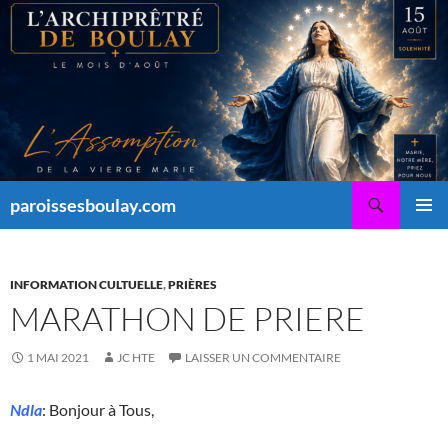
Aller
au
contenu
Recherche
paroissesboulay.com
MENU
PRINCI
INFORMATION CULTUELLE
,
PRIÈRES
MARATHON DE PRIERE
1 MAI 2021
JC HTE
LAISSER UN COMMENTAIRE
Ndla
: Bonjour à Tous,