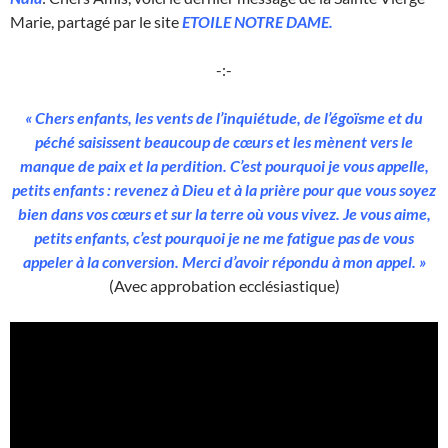
Marie, partagé par le site
ETOILE NOTRE DAME.
-:-
« Chers enfants, les vents de l’inquiétude, de l’égoïsme et du
péché saisissent beaucoup de cœurs et les mènent vers le
manque de paix et la perdition. C’est pourquoi je vous appelle,
petits enfants : revenez à Dieu et à la prière pour que vous soyez
bien dans vos cœurs et sur la terre où vous vivez. Je vous aime,
petits enfants, c’est pourquoi je ne me fatigue pas de vous
appeler à la conversion. Merci d’avoir répondu à mon appel. »
(Avec approbation ecclésiastique)