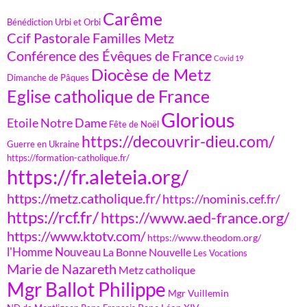
Carême
Bénédiction Urbi et Orbi
Ccif Pastorale Familles Metz
Conférence des Évêques de France
Covid 19
Diocèse de Metz
Dimanche de Pâques
Eglise catholique de France
Glorious
Etoile Notre Dame
Fête de Noël
https://decouvrir-dieu.com/
Guerre en Ukraine
https://formation-catholique.fr/
https://fr.aleteia.org/
https://metz.catholique.fr/
https://nominis.cef.fr/
https://rcf.fr/
https://www.aed-france.org/
https://www.ktotv.com/
https://www.theodom.org/
l'Homme Nouveau
La Bonne Nouvelle
Les Vocations
Marie de Nazareth
Metz catholique
Mgr Ballot Philippe
Mgr Vuillemin