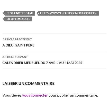
ETOILE NOTRE DAME
HTTPS://WWW.ENFANTSDEMEDJUGORJE.FR/
SŒUR EMMANUEL
Navigation
ARTICLE PRÉCÉDENT
des
A DIEU! SAINT PERE
articles
ARTICLE SUIVANT
CALENDRIER MENSUEL DU 7 AVRIL AU 4 MAI 2025
LAISSER UN COMMENTAIRE
Vous devez
vous connecter
pour publier un commentaire.