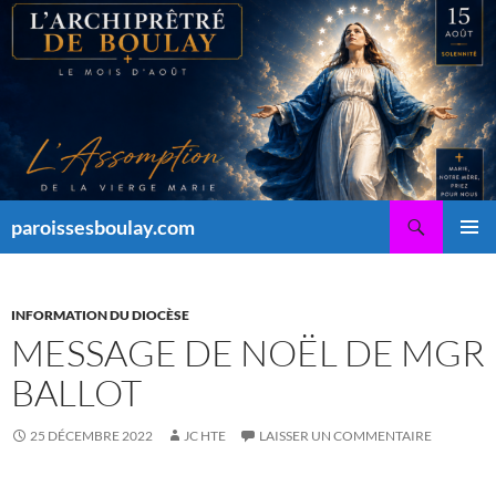
Aller
au
contenu
Recherche
paroissesboulay.com
MENU
PRINCI
INFORMATION DU DIOCÈSE
MESSAGE DE NOËL DE MGR
BALLOT
25 DÉCEMBRE 2022
JC HTE
LAISSER UN COMMENTAIRE