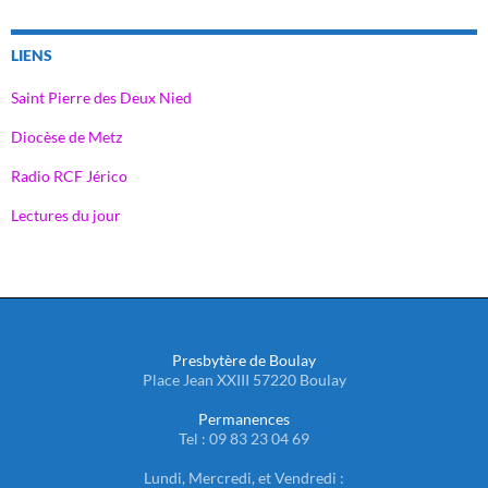
LIENS
Saint Pierre des Deux Nied
Diocèse de Metz
Radio RCF Jérico
Lectures du jour
Presbytère de Boulay
Place Jean XXIII 57220 Boulay
Permanences
Tel : 09 83 23 04 69
Lundi, Mercredi, et Vendredi :