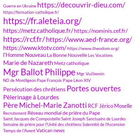
https://decouvrir-dieu.com/
Guerre en Ukraine
https://formation-catholique.fr/
https://fr.aleteia.org/
https://metz.catholique.fr/
https://nominis.cef.fr/
https://rcf.fr/
https://www.aed-france.org/
https://www.ktotv.com/
https://www.theodom.org/
l'Homme Nouveau
La Bonne Nouvelle
Les Vocations
Marie de Nazareth
Metz catholique
Mgr Ballot Philippe
Mgr Vuillemin
Pape Léon XIV
ND de Montligeon
Pape François
Portes ouvertes
Persécution des chrétiens
Pèlerinage à Lourdes
Père Michel-Marie Zanotti
RCF Jérico Moselle
Réseau mondial de prière du Pape
Recrutement
Saint Jacques de Compostelle
Saint Joseph
Sanctuaire de Lourdes
Semaine de prière pour l'Unité des chrétiens
Solennité de l'Ascension
Vatican news
Temps de l'Avent