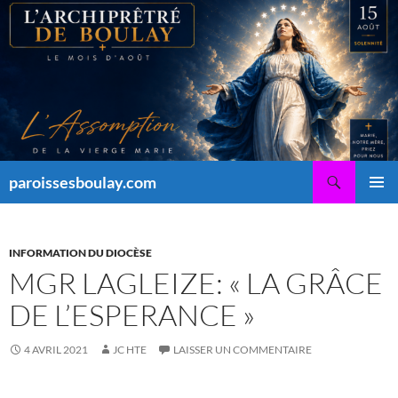
Aller
au
contenu
Recherche
paroissesboulay.com
MENU
PRINCI
INFORMATION DU DIOCÈSE
MGR LAGLEIZE: « LA GRÂCE
DE L’ESPERANCE »
4 AVRIL 2021
JC HTE
LAISSER UN COMMENTAIRE