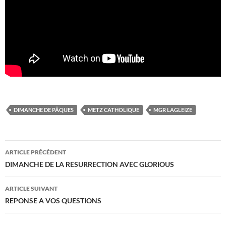
DIMANCHE DE PÂQUES
METZ CATHOLIQUE
MGR LAGLEIZE
Navigation
ARTICLE PRÉCÉDENT
des
DIMANCHE DE LA RESURRECTION AVEC GLORIOUS
articles
ARTICLE SUIVANT
REPONSE A VOS QUESTIONS