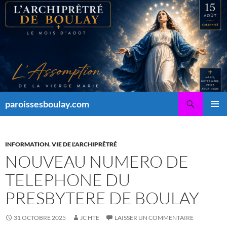
Aller
au
contenu
Recherche
paroissesboulay.com
MENU
PRINCI
INFORMATION
,
VIE DE L'ARCHIPRÊTRÉ
NOUVEAU NUMERO DE
TELEPHONE DU
PRESBYTERE DE BOULAY
31 OCTOBRE 2025
JC HTE
LAISSER UN COMMENTAIRE