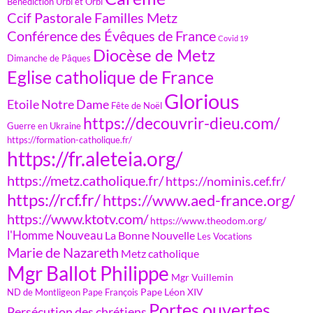
Bénédiction Urbi et Orbi
Ccif Pastorale Familles Metz
Conférence des Évêques de France
Covid 19
Diocèse de Metz
Dimanche de Pâques
Eglise catholique de France
Glorious
Etoile Notre Dame
Fête de Noël
https://decouvrir-dieu.com/
Guerre en Ukraine
https://formation-catholique.fr/
https://fr.aleteia.org/
https://metz.catholique.fr/
https://nominis.cef.fr/
https://rcf.fr/
https://www.aed-france.org/
https://www.ktotv.com/
https://www.theodom.org/
l'Homme Nouveau
La Bonne Nouvelle
Les Vocations
Marie de Nazareth
Metz catholique
Mgr Ballot Philippe
Mgr Vuillemin
Pape Léon XIV
ND de Montligeon
Pape François
Portes ouvertes
Persécution des chrétiens