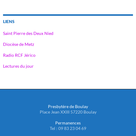
LIENS
Saint Pierre des Deux Nied
Diocèse de Metz
Radio RCF Jérico
Lectures du jour
Presbytère de Boulay
Place Jean XXIII 57220 Boulay
Permanences
Tel : 09 83 23 04 69