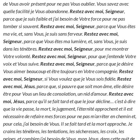
de Vous avoir présent pour ne pas Vous oublier. Vous savez avec
quelle facilité je Vous abandonne.
Restez avec moi, Seigneur
,
parce que je suis faible et j’ai besoin de Votre force pour ne pas
tomber si souvent.
Restez avec moi, Seigneur
, parce que Vous êtes
ma vie, et, sans Vous, je suis sans ferveur.
Restez avec moi,
Seigneur
, parce que Vous êtes ma lumière, et, sans Vous, je suis
dans les ténèbres.
Restez avec moi, Seigneur
, pour me montrer
Votre volonté.
Restez avec moi, Seigneur
, pour que j’entende Votre
voix et Vous suive.
Restez avec moi, Seigneur
, parce que je désire
Vous aimer beaucoup et être toujours en Votre compagnie.
Restez
avec moi, Seigneur
, si Vous voulez que je Vous sois fidèle.
Restez
avec moi, Jésus
, parce que, si pauvre que soit mon âme, elle désire
être pour Vous un lieu de consolation, un nid d’amour.
Restez avec
moi, Jésus
, parce qu’il se fait tard et que le jour décline… c’est à dire
que la vie passe, la mort, le jugement, l’éternité approchent et il est
nécessaire de refaire mes forces pour ne pas m’arrêter en chemin et,
pour cela, j’ai besoin de Vous. Il se fait tard et la mort approche. Je
crains les ténèbres, les tentations, les sécheresses, les croix, les
peines, et combien j’ai besoin de Vous, mon Jésus, dans cette nuit de