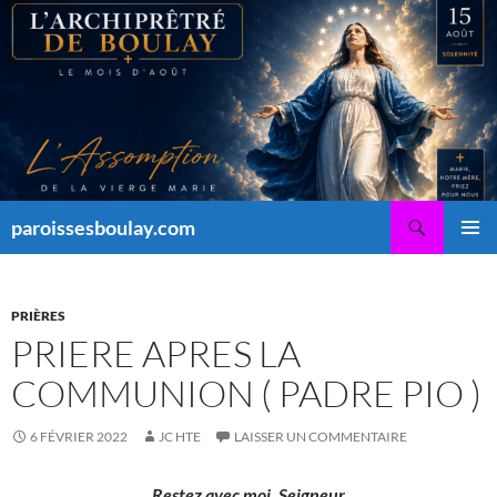
Aller
au
contenu
Recherche
paroissesboulay.com
MENU
PRINCI
PRIÈRES
PRIERE APRES LA
COMMUNION ( PADRE PIO )
6 FÉVRIER 2022
JC HTE
LAISSER UN COMMENTAIRE
Restez avec moi, Seigneur