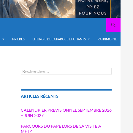
S
PRIERES
LITURGIE DE LA PAROLE ET CHANTS
PATRIMOINE
Rechercher :
ARTICLES RÉCENTS
CALENDRIER PREVISIONNEL SEPTEMBRE 2026
– JUIN 2027
PARCOURS DU PAPE LORS DE SA VISITE A
METZ