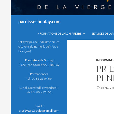
Recherche
paroissesboulay.com
INFORMATIONS DE L’ARCHIPRÊTRÉ
SERVICES DE L’A
"N'ayez pas peur de devenir les
citoyens du numérique" (Pape
François)
INFORMATI
Presbytère de Boulay
Place Jean XXIII 57220 Boulay
PRI
Permanences
PEN
Tel : 09 83 23 04 69
Lundi, Mercredi, et Vendredi :
15 NOVE
de 14h00 à 17h00
email :
presbytere.boulay@gmail.com