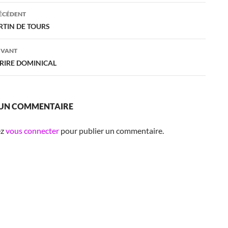
ation
RÉCÉDENT
RTIN DE TOURS
es
IVANT
URIRE DOMINICAL
 UN COMMENTAIRE
ez
vous connecter
pour publier un commentaire.