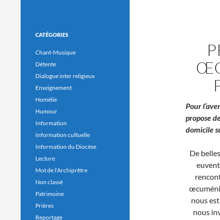
CATÉGORIES
P
Chant-Musique
ŒC
Détente
Dialogue inter religieux
Enseignement
Homélie
Pour l’aven
Humour
propose de
Information
domicile s
Information cultuelle
Information du Diocèse
De belles 
Lecture
euvent
Mot de l'Archiprêtre
rencont
Non classé
œcuméniq
Patrimoine
nous est
Prières
nous in
Reportage