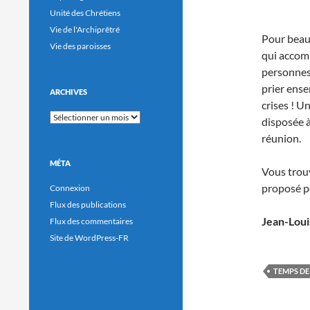
Unité des Chrétiens
Vie de l'Archiprêtré
Pour beau
Vie des paroisses
qui accom
personnes 
prier ense
ARCHIVES
crises ! U
Archives
disposée à
réunion.
MÉTA
Vous trou
proposé p
Connexion
Flux des publications
Jean-Loui
Flux des commentaires
Site de WordPress-FR
TEMPS DE