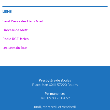
LIENS
Saint Pierre des Deux Nied
Diocèse de Metz
Radio RCF Jérico
Lectures du jour
Presbytère de Boulay
Place Jean XXIII 57220 Boulay
Permanences
Tel : 09 83 23 04 69
Lundi, Mercredi, et Vendredi :