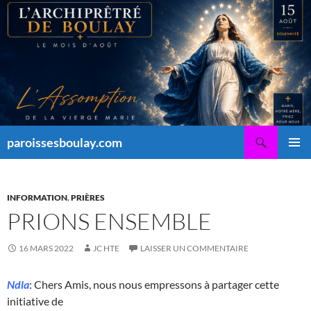
Aller
au
contenu
Recherche
paroissesboulay.com
MENU
PRINCI
INFORMATION
,
PRIÈRES
PRIONS ENSEMBLE
16 MARS 2022
JC HTE
LAISSER UN COMMENTAIRE
Ndla
: Chers Amis, nous nous empressons à partager cette
initiative de