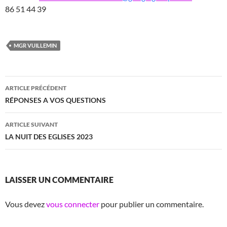
86 51 44 39
MGR VUILLEMIN
Navigation
ARTICLE PRÉCÉDENT
des
RÉPONSES A VOS QUESTIONS
articles
ARTICLE SUIVANT
LA NUIT DES EGLISES 2023
LAISSER UN COMMENTAIRE
Vous devez
vous connecter
pour publier un commentaire.