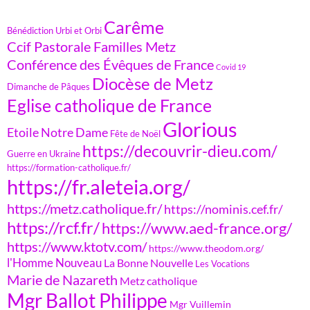
Carême
Bénédiction Urbi et Orbi
Ccif Pastorale Familles Metz
Conférence des Évêques de France
Covid 19
Diocèse de Metz
Dimanche de Pâques
Eglise catholique de France
Glorious
Etoile Notre Dame
Fête de Noël
https://decouvrir-dieu.com/
Guerre en Ukraine
https://formation-catholique.fr/
https://fr.aleteia.org/
https://metz.catholique.fr/
https://nominis.cef.fr/
https://rcf.fr/
https://www.aed-france.org/
https://www.ktotv.com/
https://www.theodom.org/
l'Homme Nouveau
La Bonne Nouvelle
Les Vocations
Marie de Nazareth
Metz catholique
Mgr Ballot Philippe
Mgr Vuillemin