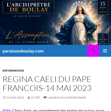
Aller
au
contenu
Recherche
paroissesboulay.com
MENU
PRINCI
INFORMATION
REGINA CAELI DU PAPE
FRANCOIS-14 MAI 2023
14 MAI 2023
JC HTE
LAISSER UN COMMENTAIRE
Ndla
: Chers Amis, en complément des textes de ce jour, nous