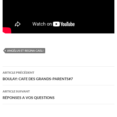
ANGÉLUS ET REGINA CAELI
Navigation
ARTICLE PRÉCÉDENT
des
BOULAY: CAFE DES GRANDS-PARENTS#7
articles
ARTICLE SUIVANT
RÉPONSES A VOS QUESTIONS