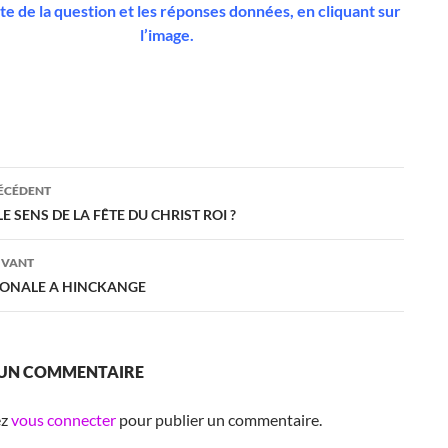
uite de la question et les réponses données, en cliquant sur
l’image.
ation
RÉCÉDENT
LE SENS DE LA FÊTE DU CHRIST ROI ?
es
IVANT
RONALE A HINCKANGE
 UN COMMENTAIRE
ez
vous connecter
pour publier un commentaire.