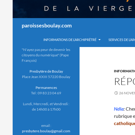
Recherche
paroissesboulay.com
INFORMATIONS DE L’ARCHIPRÊTRÉ
SERVICES DE L’A
"N'ayez pas peur de devenir les
citoyens du numérique" (Pape
François)
INFORMAT
Presbytère de Boulay
Place Jean XXIII 57220 Boulay
RÉP
Permanences
Tel : 09 83 23 04 69
26 NOVE
Lundi, Mercredi, et Vendredi :
Ndla
:
Cher
de 14h00 à 17h00
rubrique e
catholiqu
email :
presbytere.boulay@gmail.com