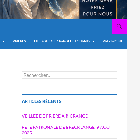
S
PRIERES
LITURGIE DE LA PAROLE ET CHANTS
PATRIMOINE
Rechercher :
ARTICLES RÉCENTS
VEILLEE DE PRIERE A RICRANGE
FÊTE PATRONALE DE BRECKLANGE_9 AOUT
2025