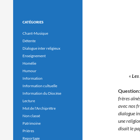
CATÉGORIES
Chant-Musique
Détente
Dialogue inter religieux
Enseignement
Homélie
Humour
«
Les 
Information
Information cultuelle
Question:
Information du Diocèse
frères aînés
Lecture
avec nos fr
Mot de l'Archiprêtre
dialogue in
Non classé
une religio
Patrimoine
disait le pa
Prières
Reportage