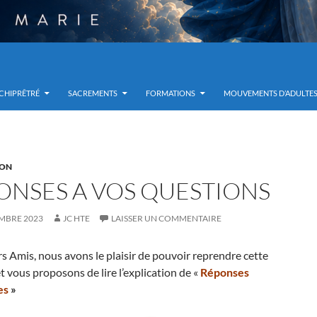
RCHIPRÊTRÉ
SACREMENTS
FORMATIONS
MOUVEMENTS D’ADULTE
ION
ONSES A VOS QUESTIONS
MBRE 2023
JC HTE
LAISSER UN COMMENTAIRE
s Amis, nous avons le plaisir de pouvoir reprendre cette
t vous proposons de lire l’explication de «
Réponses
e
s
»