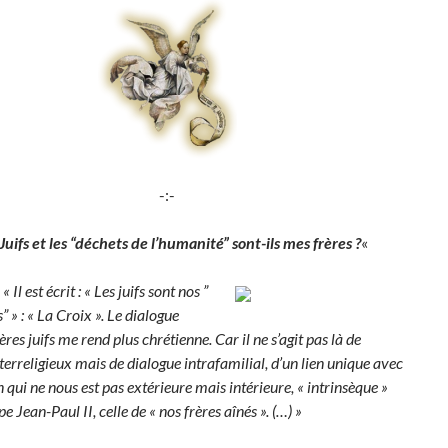
-:-
Juifs et les “déchets de l’humanité” sont-ils mes frères ?
«
« Il est écrit : « Les juifs sont nos ”
” » : « La Croix ». Le dialogue
ères juifs me rend plus chrétienne. Car il ne s’agit pas là de
terreligieux mais de dialogue intrafamilial, d’un lien unique avec
n qui ne nous est pas extérieure mais intérieure, « intrinsèque »
pe Jean-Paul II, celle de « nos frères aînés ». (…) »