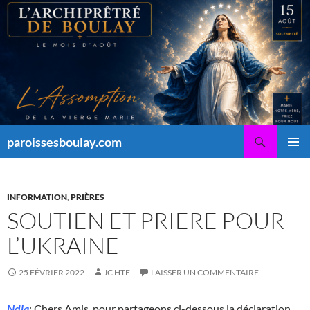
Aller
au
contenu
Recherche
paroissesboulay.com
MENU
PRINCI
INFORMATION
,
PRIÈRES
SOUTIEN ET PRIERE POUR
L’UKRAINE
25 FÉVRIER 2022
JC HTE
LAISSER UN COMMENTAIRE
Ndla
: Chers Amis, pour partageons ci-dessous la déclaration