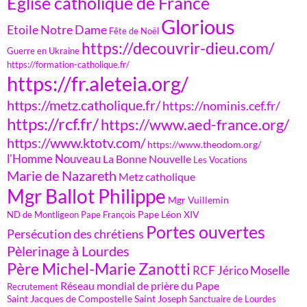
Eglise catholique de France
Glorious
Etoile Notre Dame
Fête de Noël
https://decouvrir-dieu.com/
Guerre en Ukraine
https://formation-catholique.fr/
https://fr.aleteia.org/
https://metz.catholique.fr/
https://nominis.cef.fr/
https://rcf.fr/
https://www.aed-france.org/
https://www.ktotv.com/
https://www.theodom.org/
l'Homme Nouveau
La Bonne Nouvelle
Les Vocations
Marie de Nazareth
Metz catholique
Mgr Ballot Philippe
Mgr Vuillemin
Pape Léon XIV
ND de Montligeon
Pape François
Portes ouvertes
Persécution des chrétiens
Pèlerinage à Lourdes
Père Michel-Marie Zanotti
RCF Jérico Moselle
Réseau mondial de prière du Pape
Recrutement
Saint Jacques de Compostelle
Saint Joseph
Sanctuaire de Lourdes