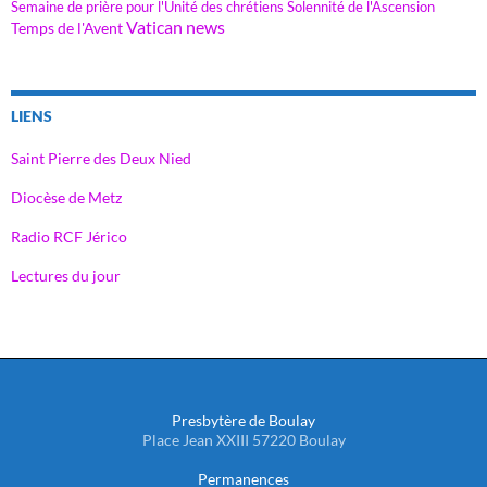
Semaine de prière pour l'Unité des chrétiens
Solennité de l'Ascension
Vatican news
Temps de l'Avent
LIENS
Saint Pierre des Deux Nied
Diocèse de Metz
Radio RCF Jérico
Lectures du jour
Presbytère de Boulay
Place Jean XXIII 57220 Boulay
Permanences