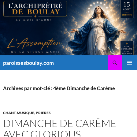
Aller
au
contenu
Recherche
paroissesboulay.com
MENU
PRINCI
Archives par mot-clé : 4ème Dimanche de Carême
CHANT-MUSIQUE
,
PRIÈRES
DIMANCHE DE CARÊME
AVEC GLORIOUS