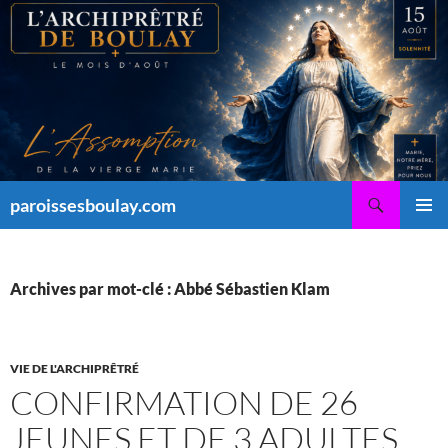
Aller
au
contenu
Recherche
paroissesboulay.com
MENU
PRINCI
Archives par mot-clé : Abbé Sébastien Klam
VIE DE L'ARCHIPRÊTRÉ
CONFIRMATION DE 26
JEUNES ET DE 3 ADULTES