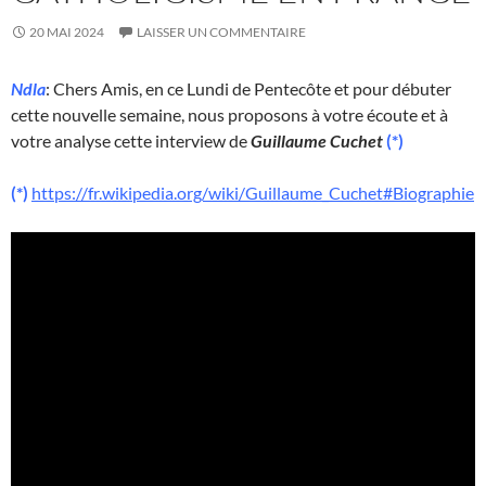
20 MAI 2024
LAISSER UN COMMENTAIRE
Ndla
: Chers Amis, en ce Lundi de Pentecôte et pour débuter
cette nouvelle semaine, nous proposons à votre écoute et à
votre analyse cette interview de
Guillaume Cuchet
(*)
(*)
https://fr.wikipedia.org/wiki/Guillaume_Cuchet#Biographie