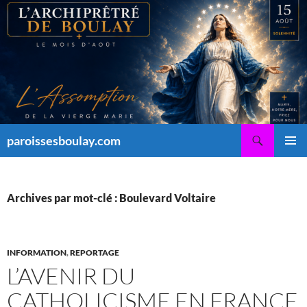
Aller
au
contenu
Recherche
paroissesboulay.com
MENU
PRINCI
Archives par mot-clé : Boulevard Voltaire
INFORMATION
,
REPORTAGE
L’AVENIR DU
CATHOLICISME EN FRANCE