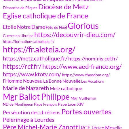
Diocèse de Metz
Dimanche de Pâques
Eglise catholique de France
Glorious
Etoile Notre Dame
Fête de Noël
https://decouvrir-dieu.com/
Guerre en Ukraine
https://formation-catholique.fr/
https://fr.aleteia.org/
https://metz.catholique.fr/
https://nominis.cef.fr/
https://rcf.fr/
https://www.aed-france.org/
https://www.ktotv.com/
https://www.theodom.org/
l'Homme Nouveau
La Bonne Nouvelle
Les Vocations
Marie de Nazareth
Metz catholique
Mgr Ballot Philippe
Mgr Vuillemin
Pape Léon XIV
ND de Montligeon
Pape François
Portes ouvertes
Persécution des chrétiens
Pèlerinage à Lourdes
Père Michel-Marie Zanotti
RCF Jérico Moselle