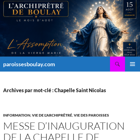
Aller
au
contenu
Recherche
paroissesboulay.com
MENU
PRINCI
Archives par mot-clé : Chapelle Saint Nicolas
INFORMATION
,
VIE DE L'ARCHIPRÊTRÉ
,
VIE DES PAROISSES
MESSE D’INAUGURATION
DE LA CHAPELLE DE