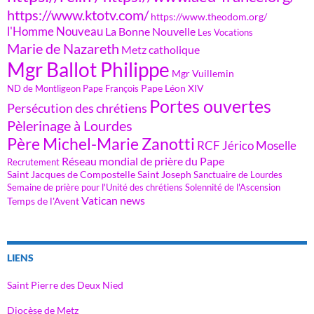
https://www.ktotv.com/
https://www.theodom.org/
l'Homme Nouveau
La Bonne Nouvelle
Les Vocations
Marie de Nazareth
Metz catholique
Mgr Ballot Philippe
Mgr Vuillemin
Pape Léon XIV
ND de Montligeon
Pape François
Portes ouvertes
Persécution des chrétiens
Pèlerinage à Lourdes
Père Michel-Marie Zanotti
RCF Jérico Moselle
Réseau mondial de prière du Pape
Recrutement
Saint Jacques de Compostelle
Saint Joseph
Sanctuaire de Lourdes
Semaine de prière pour l'Unité des chrétiens
Solennité de l'Ascension
Vatican news
Temps de l'Avent
LIENS
Saint Pierre des Deux Nied
Diocèse de Metz