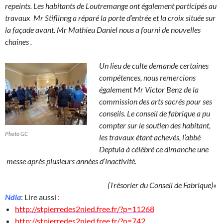
repeints. Les habitants de Loutremange ont également participés au
travaux Mr Stiflinng a réparé la porte d’entrée et la croix située sur
la façade avant. Mr Mathieu Daniel nous a fourni de nouvelles
chaînes .
Un lieu de culte demande certaines
compétences, nous remercions
également Mr Victor Benz de la
commission des arts sacrés pour ses
conseils. Le conseil de fabrique a pu
compter sur le soutien des habitant,
Photo GC
les travaux étant achevés, l’abbé
Deptula à célébré ce dimanche une
messe après plusieurs années d’inactivité.
(Trésorier du Conseil de Fabrique)
«
Ndla
: Lire aussi
:
http://stpierredes2nied.free.fr/?p=11268
http://stpierredes2nied.free.fr/?p=742