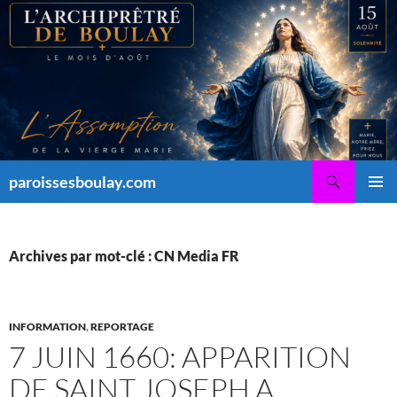
Aller
au
contenu
Recherche
paroissesboulay.com
MENU
PRINCI
Archives par mot-clé : CN Media FR
INFORMATION
,
REPORTAGE
7 JUIN 1660: APPARITION
DE SAINT JOSEPH A