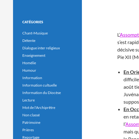
CATÉGORIES
Chant-Musique
L’
Assompt
Détente
s’est rapi
Dialogue inter religieux
décisive su
Enseignement
Pie XII (M
Homélie
Humour
En Ori
Information
diffici
Information cultuelle
août ti
Information du Diocèse
Juvénal
Lecture
supposé
Mot de l'Archiprêtre
En Occ
Non classé
en reta
Patrimoine
l’
Assom
Prières
mais qu
Reportage
la Pape