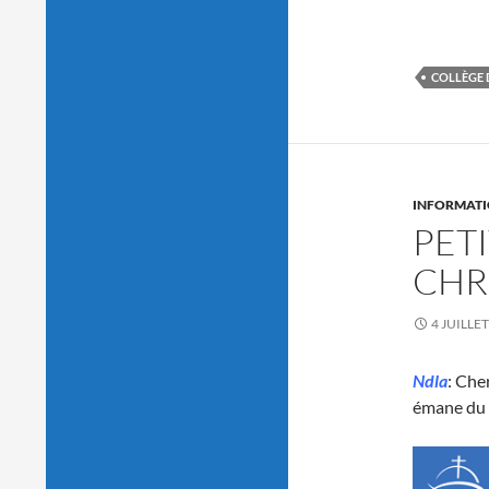
COLLÈGE 
INFORMATI
PET
CHR
4 JUILLE
Ndla
: Che
émane du 