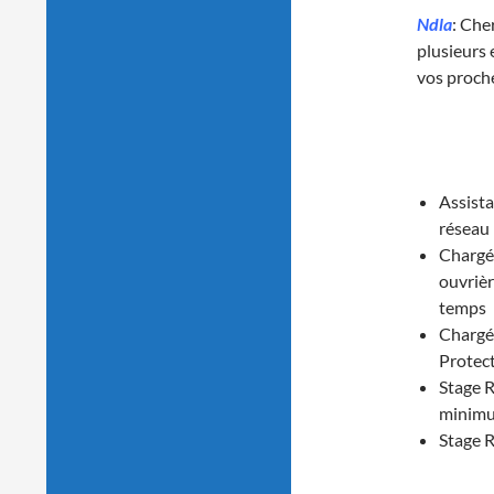
Ndla
: Che
plusieurs 
vos proch
Assista
réseau 
Chargé(
ouvrièr
temps
Chargé(
Protect
Stage R
minimu
Stage 