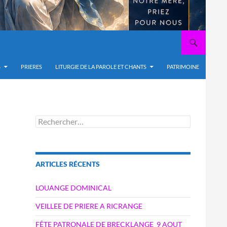
S
PRIERES
LITURGIE DE LA PAROLE ET CHANTS
PATRIMOINE
Rechercher :
ARTICLES RÉCENTS
LOUANGE DOMINICAL
VEILLEE DE PRIERE A RICRANGE
FÊTE PATRONALE DE BRECKLANGE_9 AOUT