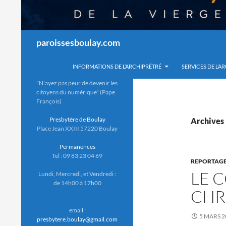
Recherche
paroissesboulay.com
INFORMATIONS DE L’ARCHIPRÊTRÉ
SERVICES DE L’A
"N'ayez pas peur de devenir les
citoyens du numérique" (Pape
François)
Presbytère de Boulay
Archives 
Place Jean XXIII 57220 Boulay
Permanences
Tel : 09 83 23 04 69
REPORTAG
LE 
Lundi, Mercredi, et Vendredi :
de 14h00 à 17h00
CHR
email :
5 MARS 2
presbytere.boulay@gmail.com