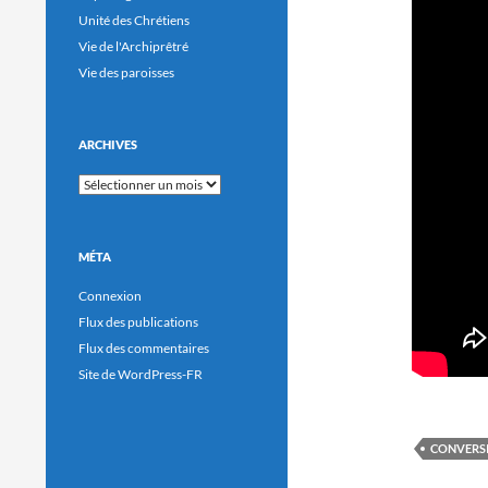
Unité des Chrétiens
Vie de l'Archiprêtré
Vie des paroisses
ARCHIVES
Archives
MÉTA
Connexion
Flux des publications
Flux des commentaires
Site de WordPress-FR
CONVERS