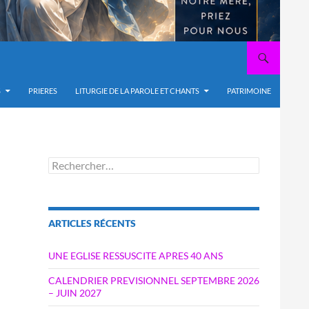
S
PRIERES
LITURGIE DE LA PAROLE ET CHANTS
PATRIMOINE
Rechercher :
ARTICLES RÉCENTS
UNE EGLISE RESSUSCITE APRES 40 ANS
CALENDRIER PREVISIONNEL SEPTEMBRE 2026
– JUIN 2027