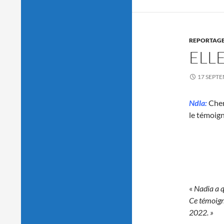
REPORTAG
ELLE
17 SEPT
Ndla:
Cher
le témoign
«
Nadia a q
Ce témoigna
2022. »