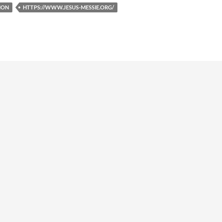
ION
HTTPS://WWW.JESUS-MESSIE.ORG/