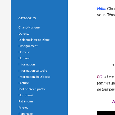
Ndla:
Cher
vous. Tém
CATÉGORIES
Chant-Musique
Détente
Dialogue inter religieux
Enseignement
Homélie
Humour
«
Information
Information cultuelle
P
O
: «
Leur 
Information du Diocèse
femmes qui
Lecture
de tout per
Mot de l'Archiprêtre
Non classé
A
Patrimoine
Prières
Reportage