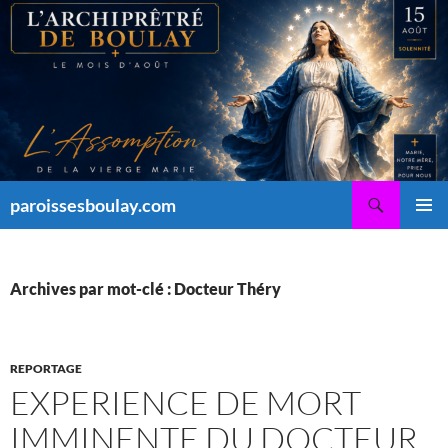
Aller
au
contenu
Recherche
paroissesboulay.com
MENU
PRINCI
Archives par mot-clé : Docteur Théry
REPORTAGE
EXPERIENCE DE MORT
IMMINENTE DU DOCTEUR