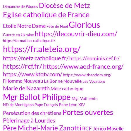
Diocèse de Metz
Dimanche de Pâques
Eglise catholique de France
Glorious
Etoile Notre Dame
Fête de Noël
https://decouvrir-dieu.com/
Guerre en Ukraine
https://formation-catholique.fr/
https://fr.aleteia.org/
https://metz.catholique.fr/
https://nominis.cef.fr/
https://rcf.fr/
https://www.aed-france.org/
https://www.ktotv.com/
https://www.theodom.org/
l'Homme Nouveau
La Bonne Nouvelle
Les Vocations
Marie de Nazareth
Metz catholique
Mgr Ballot Philippe
Mgr Vuillemin
Pape Léon XIV
ND de Montligeon
Pape François
Portes ouvertes
Persécution des chrétiens
Pèlerinage à Lourdes
Père Michel-Marie Zanotti
RCF Jérico Moselle