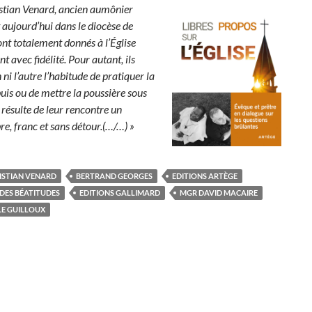
istian Venard, ancien aumônier
t aujourd’hui dans le diocèse de
nt totalement donnés à l’Église
nt avec fidélité. Pour autant, ils
n ni l’autre l’habitude de pratiquer la
uis ou de mettre la poussière sous
l résulte de leur rencontre un
re, franc et sans détour.(…/…) »
ISTIAN VENARD
BERTRAND GEORGES
EDITIONS ARTÈGE
 DES BÉATITUDES
EDITIONS GALLIMARD
MGR DAVID MACAIRE
 LE GUILLOUX