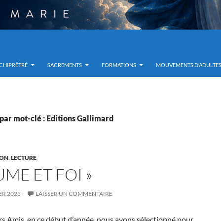
RCHIPRÊTRÉ
SACREMENTS
FORMATIONS
MOUVEMENTS D’ADULTE
par mot-clé : Editions Gallimard
ION
,
LECTURE
UME ET FOI »
ER 2025
LAISSER UN COMMENTAIRE
rs Amis, en ce début d’année, nous avons sélectionné pour