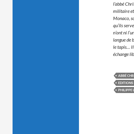
l’abbé Chr
militaire e
Monaco, so
qu’ils serve
n’ont ni l’u
langue de b
le tapis… I
échange lib
ABBÉ CHR
EDITIONS
PHILIPPE