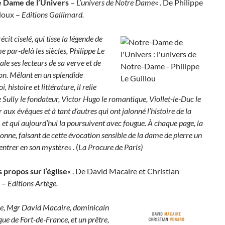
 Dame de l’Univers
–
L’univers de Notre Dame
« . De Philippe
loux –
Editions Gallimard.
écit ciselé, qui tisse la légende de
par-delà les siècles, Philippe Le
ale ses lecteurs de sa verve et de
on. Mêlant en un splendide
, histoire et littérature, il relie
Sully le fondateur, Victor Hugo le romantique, Viollet-le-Duc le
 aux évêques et à tant d’autres qui ont jalonné l’histoire de la
 et qui aujourd’hui la poursuivent avec fougue. À chaque page, la
onne, faisant de cette évocation sensible de la dame de pierre un
 entrer en son mystère
« . (
La Procure de Paris)
s propos sur l’église
« . De David Macaire et Christian
 –
Editions Artège.
e, Mgr David Macaire, dominicain
ue de Fort-de-France, et un prêtre,