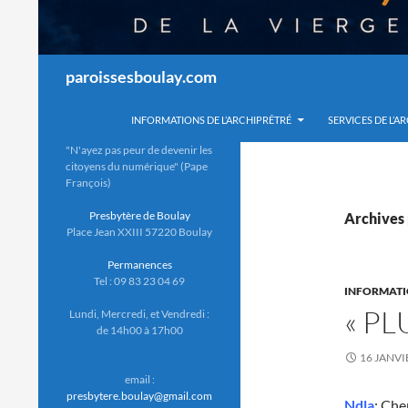
Recherche
paroissesboulay.com
INFORMATIONS DE L’ARCHIPRÊTRÉ
SERVICES DE L’A
"N'ayez pas peur de devenir les
citoyens du numérique" (Pape
François)
Presbytère de Boulay
Archives 
Place Jean XXIII 57220 Boulay
Permanences
Tel : 09 83 23 04 69
INFORMAT
« PL
Lundi, Mercredi, et Vendredi :
de 14h00 à 17h00
16 JANVI
email :
presbytere.boulay@gmail.com
Ndla
: Che