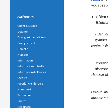
vous ces 
«
Bien 
CATÉGORIES
Béatitu
Chant-Musique
Détente
«
Beauco
Dialogue inter religieux
grandes 
Enseignement
contexte éc
Homélie
Humour
Information
Pourtant
Information cultuelle
discerne
Information du Diocèse
richesse, a
Lecture
Mot de l'Archiprêtre
Non classé
Un outil in
Patrimoine
durable au
Prières
Reportage