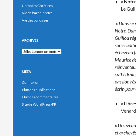
«
Notre
Unité des Chrétiens
Le Guil
Vie de l'Archiprêtré
Vie des paroisses
«
Dans ce r
Notre-Dame 
Guillou rég
ARCHIVES
son éruditi
Archives
écheveau foi
Maurice de 
réinventeur
MÉTA
cathédrale,
passion rés
Connexion
écrin pour
Flux des publications
Flux des commentaires
«
Libre
Site de WordPress-FR
Venard
«
Un évêqu
et archevêq