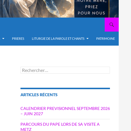
S
PRIERES
LITURGIE DE LA PAROLE ET CHANTS
PATRIMOINE
Rechercher :
ARTICLES RÉCENTS
CALENDRIER PREVISIONNEL SEPTEMBRE 2026
– JUIN 2027
PARCOURS DU PAPE LORS DE SA VISITE A
METZ