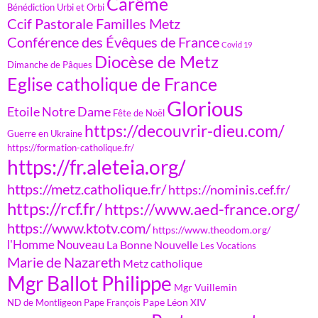
Carême
Bénédiction Urbi et Orbi
Ccif Pastorale Familles Metz
Conférence des Évêques de France
Covid 19
Diocèse de Metz
Dimanche de Pâques
Eglise catholique de France
Glorious
Etoile Notre Dame
Fête de Noël
https://decouvrir-dieu.com/
Guerre en Ukraine
https://formation-catholique.fr/
https://fr.aleteia.org/
https://metz.catholique.fr/
https://nominis.cef.fr/
https://rcf.fr/
https://www.aed-france.org/
https://www.ktotv.com/
https://www.theodom.org/
l'Homme Nouveau
La Bonne Nouvelle
Les Vocations
Marie de Nazareth
Metz catholique
Mgr Ballot Philippe
Mgr Vuillemin
Pape Léon XIV
ND de Montligeon
Pape François