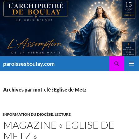
Aller
au
contenu
Recherche
paroissesboulay.com
MENU
PRINCI
Archives par mot-clé : Eglise de Metz
INFORMATION DU DIOCÈSE
,
LECTURE
MAGAZINE « EGLISE DE
METZ »