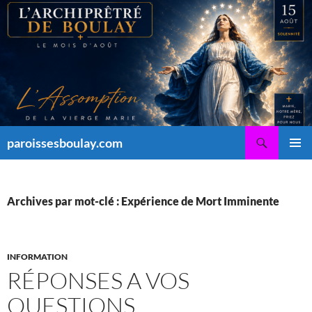
Aller
au
contenu
Recherche
paroissesboulay.com
MENU
PRINCI
Archives par mot-clé : Expérience de Mort Imminente
INFORMATION
RÉPONSES A VOS
QUESTIONS