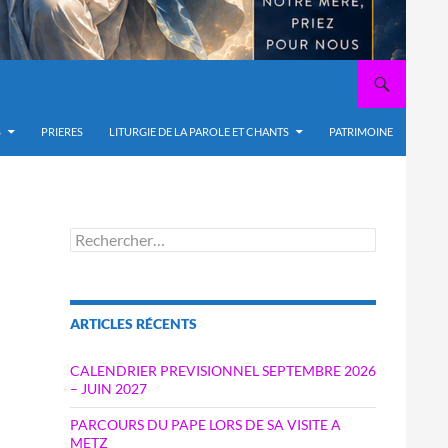
S
PRIERES
LITURGIE DE LA PAROLE ET CHANTS
PATRIMOINE
Rechercher :
ARTICLES RÉCENTS
CALENDRIER PREVISIONNEL SEPTEMBRE 2026
– JUIN 2027
PARCOURS DU PAPE LORS DE SA VISITE A
METZ