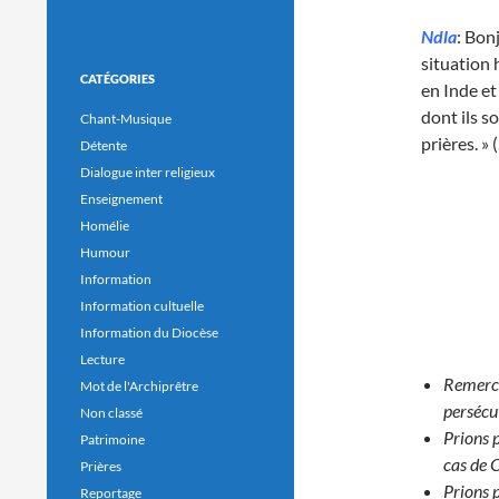
Ndla
: Bon
situation
CATÉGORIES
en Inde et
dont ils s
Chant-Musique
prières. » 
Détente
Dialogue inter religieux
Enseignement
Homélie
Humour
Information
Information cultuelle
Information du Diocèse
Lecture
Remercio
Mot de l'Archiprêtre
persécut
Non classé
Prions p
Patrimoine
cas de 
Prières
Prions 
Reportage