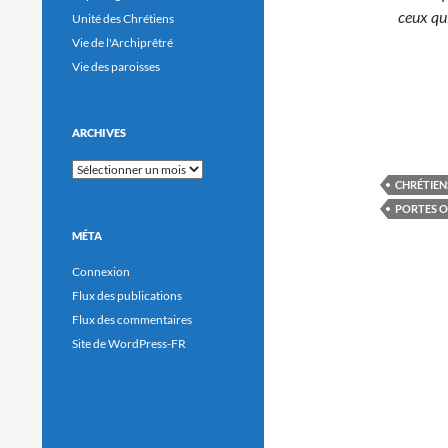
ceux qu
Unité des Chrétiens
Vie de l'Archiprêtré
Vie des paroisses
ARCHIVES
Archives
CHRÉTIEN
PORTES 
MÉTA
Connexion
Flux des publications
Flux des commentaires
Site de WordPress-FR