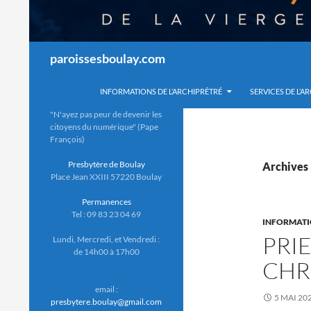
Recherche
paroissesboulay.com
INFORMATIONS DE L’ARCHIPRÊTRÉ
SERVICES DE L’A
"N'ayez pas peur de devenir les
citoyens du numérique" (Pape
François)
Presbytère de Boulay
Archives 
Place Jean XXIII 57220 Boulay
Permanences
Tel : 09 83 23 04 69
INFORMAT
PRI
Lundi, Mercredi, et Vendredi :
de 14h00 à 17h00
CHR
email :
5 MAI 20
presbytere.boulay@gmail.com