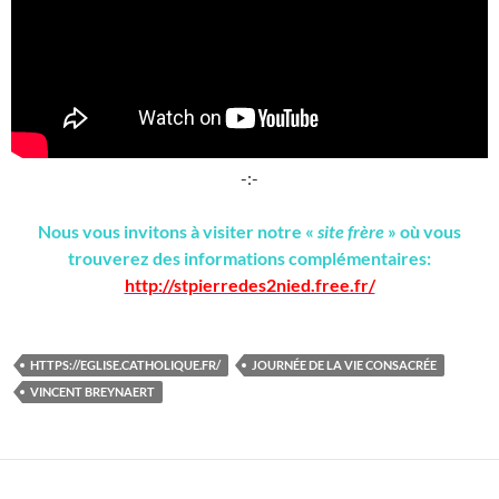
-:-
Nous vous invitons à visiter notre «
site frère
» où vous
trouverez des informations complémentaires:
http://stpierredes2nied.free.fr/
HTTPS://EGLISE.CATHOLIQUE.FR/
JOURNÉE DE LA VIE CONSACRÉE
VINCENT BREYNAERT