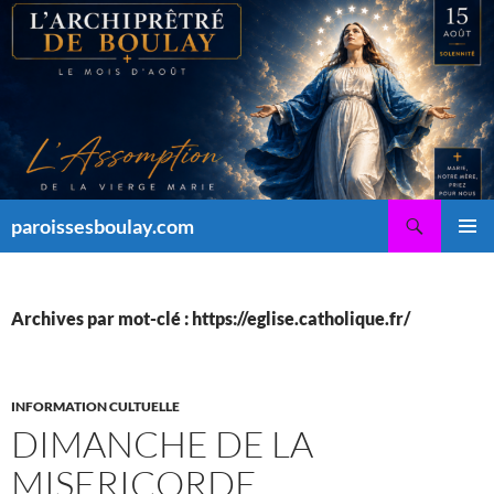
Aller
au
contenu
Recherche
paroissesboulay.com
MENU
PRINCI
Archives par mot-clé : https://eglise.catholique.fr/
INFORMATION CULTUELLE
DIMANCHE DE LA
MISERICORDE