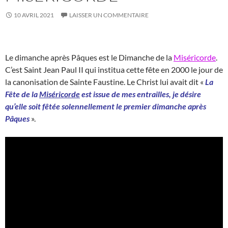
10 AVRIL 2021
LAISSER UN COMMENTAIRE
Le dimanche après Pâques est le Dimanche de la
Miséricorde
.
C’est Saint Jean Paul II qui institua cette fête en 2000 le jour de
la canonisation de Sainte Faustine. Le Christ lui avait dit «
La
Fête de la
Miséricorde
est issue de mes entrailles, je désire
qu’elle soit fêtée solennellement le premier dimanche après
Pâques
».