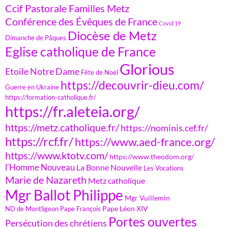
Ccif Pastorale Familles Metz
Conférence des Évêques de France
Covid 19
Diocèse de Metz
Dimanche de Pâques
Eglise catholique de France
Glorious
Etoile Notre Dame
Fête de Noël
https://decouvrir-dieu.com/
Guerre en Ukraine
https://formation-catholique.fr/
https://fr.aleteia.org/
https://metz.catholique.fr/
https://nominis.cef.fr/
https://rcf.fr/
https://www.aed-france.org/
https://www.ktotv.com/
https://www.theodom.org/
l'Homme Nouveau
La Bonne Nouvelle
Les Vocations
Marie de Nazareth
Metz catholique
Mgr Ballot Philippe
Mgr Vuillemin
Pape Léon XIV
ND de Montligeon
Pape François
Portes ouvertes
Persécution des chrétiens