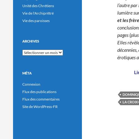
l’autre par
Unité des Chrétiens
lumière su
Vie de l'Archiprêtré
et les frèr
Vie des paroisses
conclusions
pages (plus
ARCHIVES
Elles révèl
décennies,
Archives
érotiques a
Li
MÉTA
Connexion
Flux des publications
DOMINIQU
Flux des commentaires
LA CROIX
Site de WordPress-FR