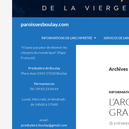
Recherche
paroissesboulay.com
INFORMATIONS DE L’ARCHIPRÊTRÉ
SERVICES DE L’A
"N'ayez pas peur de devenir les
citoyens du numérique" (Pape
François)
Presbytère de Boulay
Archives 
Place Jean XXIII 57220 Boulay
Permanences
Tel : 09 83 23 04 69
INFORMAT
L’AR
Lundi, Mercredi, et Vendredi :
de 14h00 à 17h00
GRAI
email :
4 FÉVRIE
presbytere.boulay@gmail.com