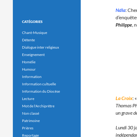
Ndla
: Che
d’enquête
CATÉGORIES
Philippe
, 
Chant-Musique
Détente
Dialogue inter religieux
Enseignement
Homélie
Humour
Information
Information cultuelle
Information du Diocèse
La Croix
: 
Lecture
Thomas Phi
Mot de l'Archiprêtre
un grave dé
Non classé
Patrimoine
Lundi 30 j
Prières
indépendan
Reportage