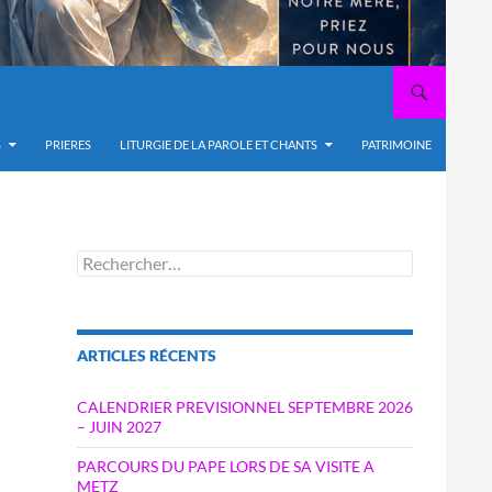
S
PRIERES
LITURGIE DE LA PAROLE ET CHANTS
PATRIMOINE
Rechercher :
ARTICLES RÉCENTS
CALENDRIER PREVISIONNEL SEPTEMBRE 2026
– JUIN 2027
PARCOURS DU PAPE LORS DE SA VISITE A
METZ