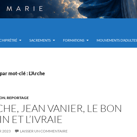
RCHIPRÊTRÉ
SACREMENTS
FORMATIONS
MOUVEMENTS D’ADULTE
par mot-clé : L’Arche
ION
,
REPORTAGE
CHE, JEAN VANIER, LE BON
N ET L’IVRAIE
R 2023
LAISSER UN COMMENTAIRE